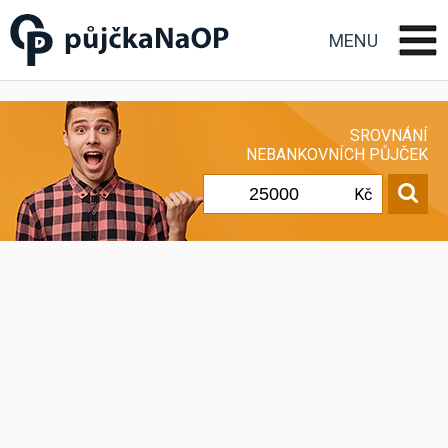
Půjčka na OP občanský
průkaz
MENU
SROVNÁNÍ
NEBANKOVNÍCH PŮJČEK
Kč