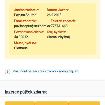
Jméno žadatele:
Datum vložení:
Pavlína Spurná
26.9.2013
Email žadatele:
Telefon žadatele:
pavlinaspur@seznam.cz
776731668
Požadovaná částka:
Kraj, bydliště:
40 000 Kč
Olomoucký kraj
Město, bydliště:
Olomouc
Posunout na začátek stránky k menu půjček
Inzerce půjček zdarma