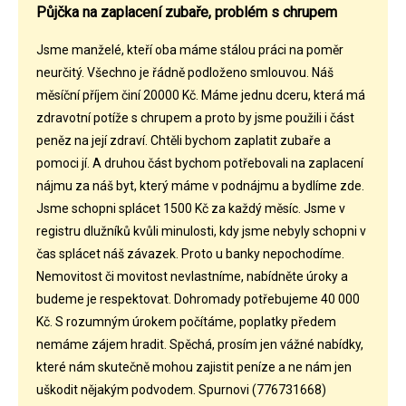
Půjčka na zaplacení zubaře, problém s chrupem
Jsme manželé, kteří oba máme stálou práci na poměr
neurčitý. Všechno je řádně podloženo smlouvou. Náš
měsíční příjem činí 20000 Kč. Máme jednu dceru, která má
zdravotní potíže s chrupem a proto by jsme použili i část
peněz na její zdraví. Chtěli bychom zaplatit zubaře a
pomoci jí. A druhou část bychom potřebovali na zaplacení
nájmu za náš byt, který máme v podnájmu a bydlíme zde.
Jsme schopni splácet 1500 Kč za každý měsíc. Jsme v
registru dlužníků kvůli minulosti, kdy jsme nebyly schopni v
čas splácet náš závazek. Proto u banky nepochodíme.
Nemovitost či movitost nevlastníme, nabídněte úroky a
budeme je respektovat. Dohromady potřebujeme 40 000
Kč. S rozumným úrokem počítáme, poplatky předem
nemáme zájem hradit. Spěchá, prosím jen vážné nabídky,
které nám skutečně mohou zajistit peníze a ne nám jen
uškodit nějakým podvodem. Spurnovi (776731668)