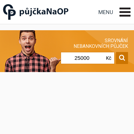
Půjčka na OP občanský
průkaz
MENU
SROVNÁNÍ
NEBANKOVNÍCH PŮJČEK
Kč