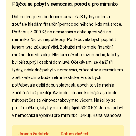
Půjčka na pobyt v nemocnici, porod a pro miminko
Dobrý den, jsem budoucí máma. Za 3 týdny rodím a
zoufale hledám finanční pomoc od někoho, kdo má srdce.
Potřebuji 5 000 Kč na nemocnici a dokoupení věcí na
miminko. Nic víc nepotřebuji. Potřebovala bych poplatit
jenom tyto základní věci. Bohužel mi to moje finanční
možnosti nedovolují. Hledám někoho rozumného, kdo by
byl přístupný i osobní domluvě. Očekávám, že další tři
týdny, následně pobyt v nemocnici, vrácení se s miminkem
zpět - všechno bude velmi hektické. Proto bych
potřebovala delší dobu splatnosti, abych to vše mohla
začít řešit až později. Až bude situace klidnější a já budu
mít opět čas se věnovat takovýmto věcem. Našel by se
prosím někdo, kdy by mi mohl půjčit 5000 Kč? Jen na pobyt
v nemocnici a výbavu pro miminko. Děkuji, Hana Mandová
Jméno žadatele:
Datum vložení: