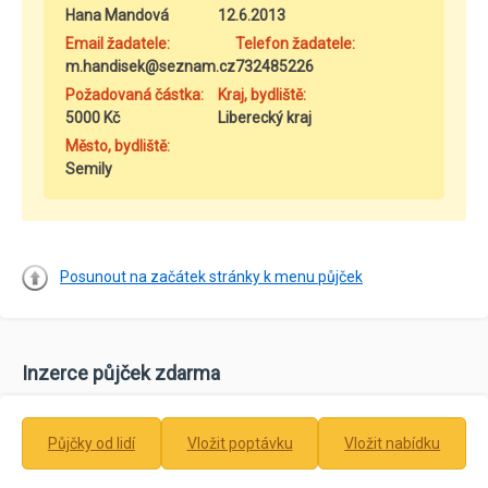
Hana Mandová
12.6.2013
Email žadatele:
Telefon žadatele:
m.handisek@seznam.cz
732485226
Požadovaná částka:
Kraj, bydliště:
5000 Kč
Liberecký kraj
Město, bydliště:
Semily
Posunout na začátek stránky k menu půjček
Inzerce půjček zdarma
Půjčky od lidí
Vložit poptávku
Vložit nabídku