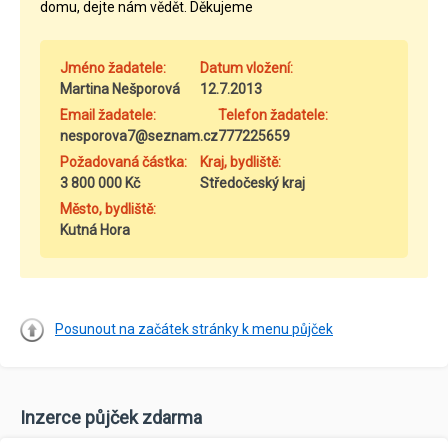
domu, dejte nám vědět. Děkujeme
Jméno žadatele:
Datum vložení:
Martina Nešporová
12.7.2013
Email žadatele:
Telefon žadatele:
nesporova7@seznam.cz
777225659
Požadovaná částka:
Kraj, bydliště:
3 800 000 Kč
Středočeský kraj
Město, bydliště:
Kutná Hora
Posunout na začátek stránky k menu půjček
Inzerce půjček zdarma