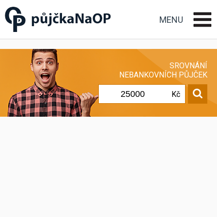
Půjčka na OP občanský
průkaz
MENU
SROVNÁNÍ
NEBANKOVNÍCH PŮJČEK
Kč