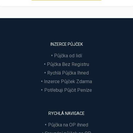
INZERCE PŮJČEK
Půjčka od lidí
Půjčka Bez Registru
Rychlá Půjčka Ihned
Inzerce Půjček Zdarma
Potřebuji Půjčit Peníze
RYCHLÁ NAVIGACE
Půjčka na OP ihned