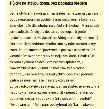
Půjčka na stavbu domu, bez poplatku předem
Jsme čtyřčlenná rodina, s manželem jsme zaměstnaní na
dobu neurčitou, náš společný měsíční příjem je kolem 50
tisíc, obě naše děti studují na středních školách. V minulosti
jsme udělali pár chyb a dostali se do registrů, ještě
splácíme exekuci. Nevlastníme žádný nemovitý ani movitý
majetek. Jen hledáme někoho, kdo by nám pomohl a my
mohli koupit stavební pozemek a postavit si na něm náš
vlastní dům svépomocí a v co nejkratší době. Částku 3,8
milionů bychom spláceli v měsíčních splátkách, v
maximální částce 22 000 Kč měsíčně, vše s řádnou
dohodou, vše ověřené, bez jakýchkoli poplatků předem.
Zatím se nám na naše inzeráty ozývají jen
zprostředkovatelé bez návaznosti na skutečné investory a
nebo ti, kteří se snaží jen levně přijít k penězům formou
poplatků. Existují vůbec skuteční a solventní investoři?
Pokud ano a můžete nám poskytnout půjčku na stavbu