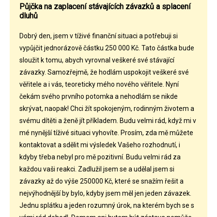
Půjčka na zaplacení stávajících závazků a splacení
dluhů
Dobrý den, jsem v tíživé finanční situaci a potřebuji si
vypůjčit jednorázově částku 250 000 Kč. Tato částka bude
sloužit k tomu, abych vyrovnal veškeré své stávající
závazky. Samozřejmě, že hodlám uspokojit veškeré své
věřitele a i vás, teoreticky mého nového věřitele. Nyní
čekám svého prvního potomka a nehodlám se nikde
skrývat, naopak! Chci žít spokojeným, rodinným životem a
svému dítěti a ženě jít příkladem. Budu velmi rád, když mi v
mé nynější tíživé situaci vyhovíte. Prosím, zda mě můžete
kontaktovat a sdělit mi výsledek Vašeho rozhodnutí, i
kdyby třeba nebyl pro mě pozitivní. Budu velmi rád za
každou vaši reakci. Zadlužil jsem se a udělal jsem si
závazky až do výše 250000 Kč, které se snažím řešit a
nejvýhodnější by bylo, kdyby jsem měl jen jeden závazek.
Jednu splátku a jeden rozumný úrok, na kterém bych se s