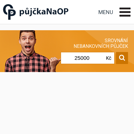
Půjčka na OP občanský
průkaz
MENU
SROVNÁNÍ
NEBANKOVNÍCH PŮJČEK
Kč