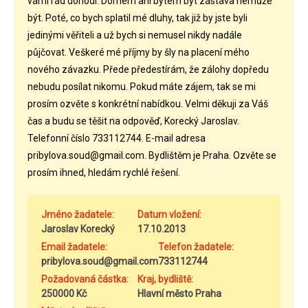
vámi rád dohodl. Domem ani bytem být zástava nemůže
být. Poté, co bych splatil mé dluhy, tak již by jste byli
jedinými věřiteli a už bych si nemusel nikdy nadále
půjčovat. Veškeré mé příjmy by šly na placení mého
nového závazku. Přede předestírám, že zálohy dopředu
nebudu posílat nikomu. Pokud máte zájem, tak se mi
prosím ozvěte s konkrétní nabídkou. Velmi děkuji za Váš
čas a budu se těšit na odpověď, Korecký Jaroslav.
Telefonní číslo 733112744. E-mail adresa
pribylova.soud@gmail.com. Bydlištěm je Praha. Ozvěte se
prosím ihned, hledám rychlé řešení.
Jméno žadatele:
Datum vložení:
Jaroslav Korecký
17.10.2013
Email žadatele:
Telefon žadatele:
pribylova.soud@gmail.com
733112744
Požadovaná částka:
Kraj, bydliště:
250000 Kč
Hlavní město Praha