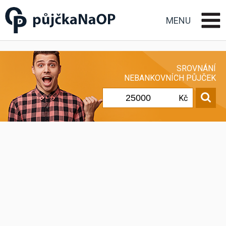
Půjčka na OP občanský
průkaz
MENU
SROVNÁNÍ
NEBANKOVNÍCH PŮJČEK
Kč