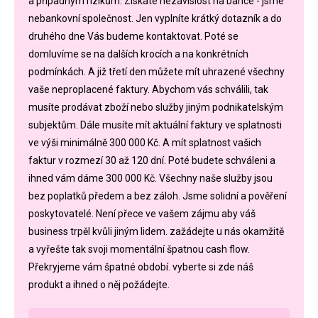
a případným rizikům. Získáte nezávislost na bance - jsme
nebankovní společnost. Jen vyplníte krátký dotazník a do
druhého dne Vás budeme kontaktovat. Poté se
domluvíme se na dalších krocích a na konkrétních
podmínkách. A již třetí den můžete mít uhrazené všechny
vaše neproplacené faktury. Abychom vás schválili, tak
musíte prodávat zboží nebo služby jiným podnikatelským
subjektům. Dále musíte mít aktuální faktury ve splatnosti
ve výši minimálně 300 000 Kč. A mít splatnost vašich
faktur v rozmezí 30 až 120 dní. Poté budete schváleni a
ihned vám dáme 300 000 Kč. Všechny naše služby jsou
bez poplatků předem a bez záloh. Jsme solidní a pověření
poskytovatelé. Není přece ve vašem zájmu aby váš
business trpěl kvůli jiným lidem. zažádejte u nás okamžitě
a vyřešte tak svoji momentální špatnou cash flow.
Překryjeme vám špatné období. vyberte si zde náš
produkt a ihned o něj požádejte.