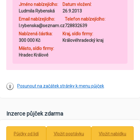
Jméno nabízejícího:
Datum vložení:
Ludmila Rybenská
26.9.2013
Email nabízejícího:
Telefon nabízejícího:
l.rybenska@seznam.cz
728832639
Nabízená částka:
Kraj, sídlo firmy:
300 000 Kč
Královéhradecký kraj
Město, sídlo firmy:
Hradec Králové
Posunout na začátek stránky k menu půjček
Inzerce půjček zdarma
Půjčky od lidí
Vložit poptávku
Vložit nabídku