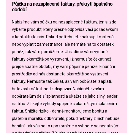
Půjčka na nezaplacené faktury, překrytí špatného
období
Nabízíme vám půjčku na nezaplacené faktury. jen si zde
vyberte produkt, který přesně odpovídá vaši požadavkům
a kontaktujte nás. Pokud potřebujete nakoupit materiál
nebo vyplatit zaměstnance, ale nemáte na to dostatek
peněz, tak vám pomůžeme. Uhradíme vámi vydané
faktury okamžitě po vystavení, již nemusíte čekat než
přejde špatné období, my vám půjčíme peníze. Finanční
prostředky od nás dostanete okamžitě po vystavení
faktury. Nemusíte tak čekat, až vám odběratel zaplatí.
hotovost máte ihned k dispozici. Nabídněte vašim
odběratelům delší splatnosti a ukažte se jako silný leader
na trhu. Získejte výhody spojené s okamžitým splacením
faktur. Snížíte riziko - denně monitorujeme bonitu a
platební morálku odběratelů, pokud některý z nich nebude
bonitní, tak vás na to upozorníme a vyhnete se negativům