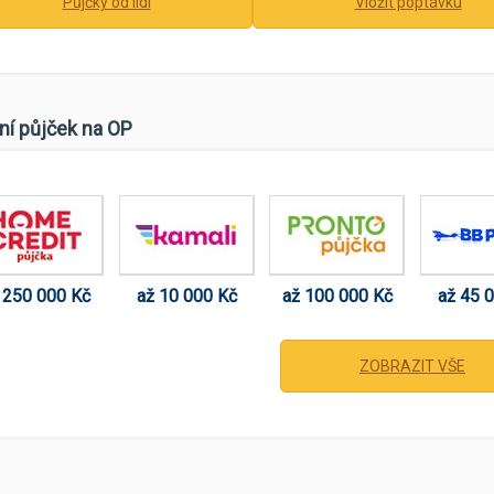
Půjčky od lidí
Vložit poptávku
ní půjček na OP
 250 000 Kč
až 10 000 Kč
až 100 000 Kč
až 45 
ZOBRAZIT VŠE