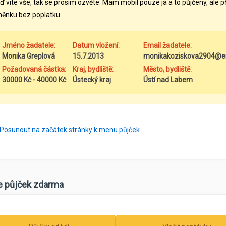
ď víte vše, tak se prosím ozvěte. Mám mobil pouze já a to půjčený, ale p
ěnku bez poplatku.
Jméno žadatele:
Datum vložení:
Email žadatele:
Monika Greplová
15.7.2013
monikakoziskova2904@em
Požadovaná částka:
Kraj, bydliště:
Město, bydliště:
30000 Kč - 40000 Kč
Ústecký kraj
Ústí nad Labem
Posunout na začátek stránky k menu půjček
e půjček zdarma