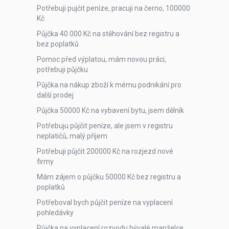
Potřebuji pujčit peníze, pracuji na černo, 100000
Kč
Půjčka 40 000 Kč na stěhování bez registru a
bez poplatků
Pomoc před výplatou, mám novou práci,
potřebuji půjčku
Půjčka na nákup zboží k mému podnikání pro
další prodej
Půjčka 50000 Kč na vybavení bytu, jsem dělník
Potřebuju půjčit peníze, ale jsem v registru
neplatičů, malý příjem
Potřebuji půjčit 200000 Kč na rozjezd nové
firmy
Mám zájem o půjčku 50000 Kč bez registru a
poplatků
Potřeboval bych půjčit peníze na vyplacení
pohledávky
Půjčka na vyplacení rozvodu bývalé manželce