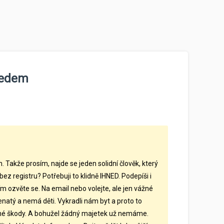
ředem
 Takže prosím, najde se jeden solidní člověk, který
ez registru? Potřebuji to klidně IHNED. Podepíši i
ím ozvěte se. Na email nebo volejte, ale jen vážné
enatý a nemá děti. Vykradli nám byt a proto to
ené škody. A bohužel žádný majetek už nemáme.