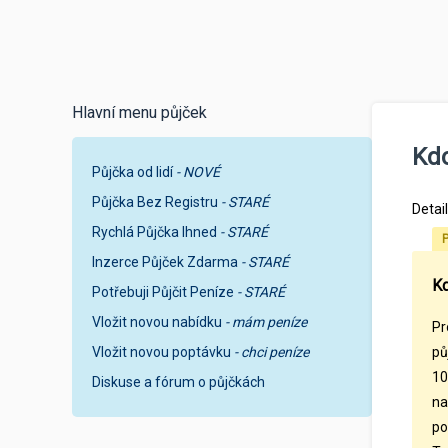
Hlavní menu půjček
Kdo
Půjčka od lidí
- NOVÉ
Půjčka Bez Registru
- STARÉ
Detai
Rychlá Půjčka Ihned
- STARÉ
P
Inzerce Půjček Zdarma
- STARÉ
Kd
Potřebuji Půjčit Peníze
- STARÉ
Vložit novou nabídku
- mám peníze
Pr
Vložit novou poptávku
- chci peníze
pů
10
Diskuse a fórum o půjčkách
na
po