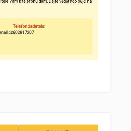
řítele Vám k telefonu dam. Dejte vědět kdo půjčí na
Telefon žadatele:
ail.cz
602817207