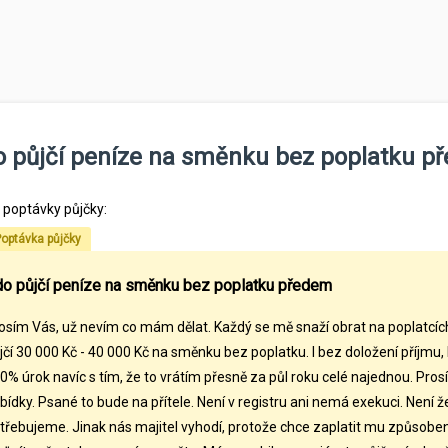
 půjčí peníze na směnku bez poplatku p
l poptávky půjčky:
optávka půjčky
o půjčí peníze na směnku bez poplatku předem
osím Vás, už nevím co mám dělat. Každý se mě snaží obrat na poplatcích.
jčí 30 000 Kč - 40 000 Kč na směnku bez poplatku. I bez doložení příjmu, b
0% úrok navíc s tím, že to vrátím přesně za půl roku celé najednou. Pros
bídky. Psané to bude na přítele. Není v registru ani nemá exekuci. Není ž
třebujeme. Jinak nás majitel vyhodí, protože chce zaplatit mu způsob