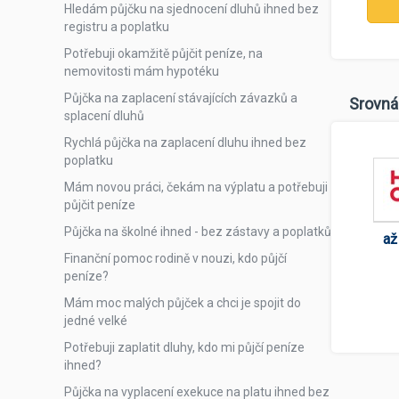
Hledám půjčku na sjednocení dluhů ihned bez
registru a poplatku
Potřebuji okamžitě půjčit peníze, na
nemovitosti mám hypotéku
Půjčka na zaplacení stávajících závazků a
Srovná
splacení dluhů
Rychlá půjčka na zaplacení dluhu ihned bez
poplatku
Mám novou práci, čekám na výplatu a potřebuji
půjčit peníze
Půjčka na školné ihned - bez zástavy a poplatků
až
Finanční pomoc rodině v nouzi, kdo půjčí
peníze?
Mám moc malých půjček a chci je spojit do
jedné velké
Potřebuji zaplatit dluhy, kdo mi půjčí peníze
ihned?
Půjčka na vyplacení exekuce na platu ihned bez