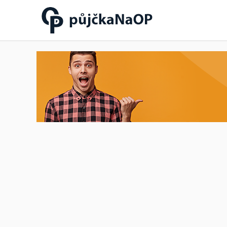
Půjčka na OP občanský
průkaz