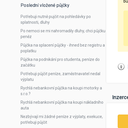
bu
Poslední vložené půjčky
Potřebuji nutně pujčit na pohledávky po
splatnosti, dluhy
Po nemoci se mi nahromadily dluhy, chci půjčku
peněz
Půjčka na splacení půjčky - ihned bez registru a
poplatku
Půjčka na podnikání pro studenta, peníze do
začátku
Potřebuji půjčit peníze, zaměstnavatel nedal
výplatu
Rychlá nebankovní půjčka na koupi motorky a
s.r.o.?
Inzerc
Rychlá nebankovní půjčka na koupi nákladního
auta
Nezbývají mi žádné peníze z výplaty, exekuce,
potřebuji půjčit