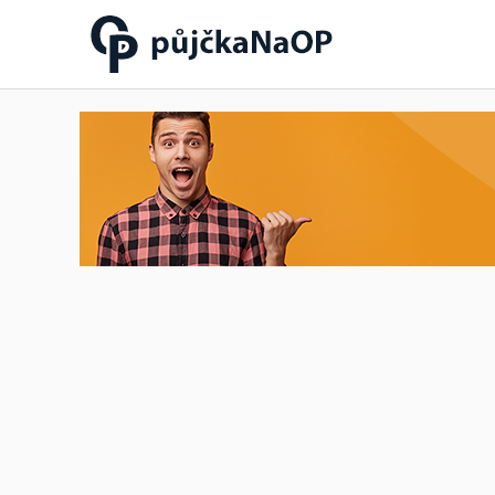
Půjčka na OP občanský
průkaz