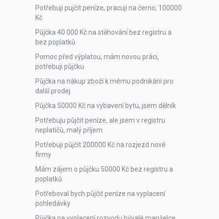
Potřebuji pujčit peníze, pracuji na černo, 100000
Kč
Půjčka 40 000 Kč na stěhování bez registru a
bez poplatků
Pomoc před výplatou, mám novou práci,
potřebuji půjčku
Půjčka na nákup zboží k mému podnikání pro
další prodej
Půjčka 50000 Kč na vybavení bytu, jsem dělník
Potřebuju půjčit peníze, ale jsem v registru
neplatičů, malý příjem
Potřebuji půjčit 200000 Kč na rozjezd nové
firmy
Mám zájem o půjčku 50000 Kč bez registru a
poplatků
Potřeboval bych půjčit peníze na vyplacení
pohledávky
Půjčka na vyplacení rozvodu bývalé manželce