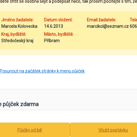
dete chtít se osobně sejít a podepsat něco, tak prosím počítejte s tím, že
Jméno žadatele:
Datum vložení:
Email žadatele:
Tel
Marcela Kolovecka
14.6.2013
marcikol@seznam.cz
606
Kraj, bydliště:
Město, bydliště:
Středočeský kraj
Příbram
Posunout na začátek stránky k menu půjček
e půjček zdarma
Půjčky od lidí
Vložit poptávku