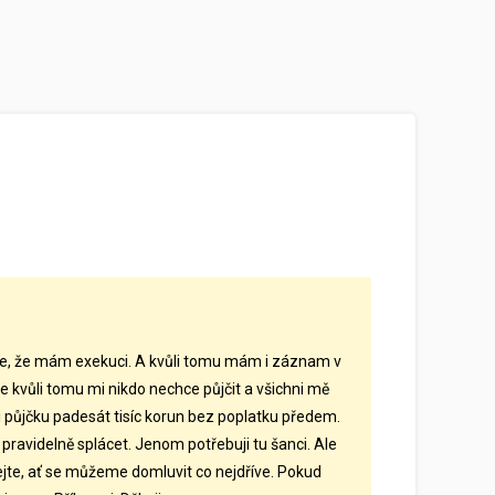
u je, že mám exekuci. A kvůli tomu mám i záznam v
 kvůli tomu mi nikdo nechce půjčit a všichni mě
 půjčku padesát tisíc korun bez poplatku předem.
ravidelně splácet. Jenom potřebuji tu šanci. Ale
ejte, ať se můžeme domluvit co nejdříve. Pokud