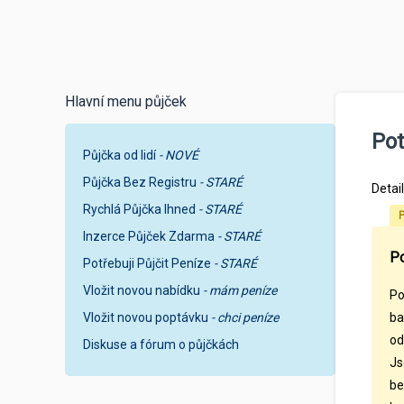
Hlavní menu půjček
Pot
Půjčka od lidí
- NOVÉ
Půjčka Bez Registru
- STARÉ
Detai
Rychlá Půjčka Ihned
- STARÉ
P
Inzerce Půjček Zdarma
- STARÉ
Po
Potřebuji Půjčit Peníze
- STARÉ
Vložit novou nabídku
- mám peníze
Po
Vložit novou poptávku
- chci peníze
ba
od
Diskuse a fórum o půjčkách
Js
be