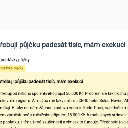
řebuji půjčku padesát tisíc, mám exekuci
l poptávky půjčky:
optávka půjčky
třebuji půjčku padesát tisíc, mám exekuci
třebuji od někoho spolehlivého půjčit 50 000 Kč. Problém ale tak troch
nkovním registru. A možná mě taky dali i do CERD nebo Solus. Nevím. Ale
mítají. A taky nemám žádnou zástavu nebo ručitele. Prosí, nabídněte mi
em zaměstnaná s měsíčním příjmem 15 000 Kč. A mohla bych si dovolit p
z poplatku, s tím už má zkušenosti a vím jak to funguje. Přednostně vol