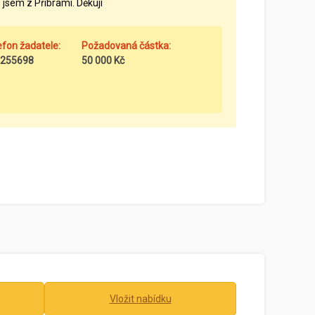
 jsem z Příbrami. Děkuji
efon žadatele:
Požadovaná částka:
255698
50 000 Kč
Vložit nabídku