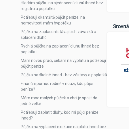
Hledám půjčku na sjednocení dluhů ihned bez
registru a poplatku
Potřebuji okamžitě půjčit peníze, na
nemovitosti mám hypotéku
Srovná
Půjčka na zaplacení stávajících závazků a
splacení dluhů
Rychlá půjčka na zaplacení dluhu ihned bez
poplatku
Mám novou práci, čekám na výplatu a potřebuji
půjčit peníze
až
Půjčka na školné ihned - bez zástavy a poplatků
Finanční pomoc rodině v nouzi, kdo půjčí
peníze?
Mám moc malých půjček a chci je spojit do
jedné velké
Potřebuji zaplatit dluhy, kdo mi půjčí peníze
ihned?
Půjčka na vyplacení exekuce na platu ihned bez