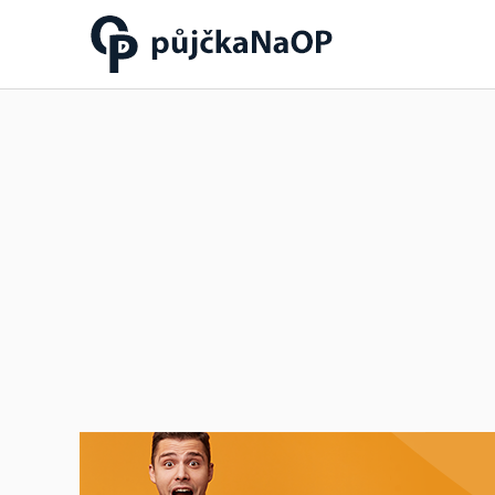
Půjčka na OP občanský
průkaz