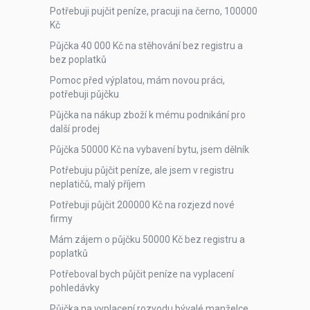
Potřebuji pujčit peníze, pracuji na černo, 100000
Kč
Půjčka 40 000 Kč na stěhování bez registru a
bez poplatků
Pomoc před výplatou, mám novou práci,
potřebuji půjčku
Půjčka na nákup zboží k mému podnikání pro
další prodej
Půjčka 50000 Kč na vybavení bytu, jsem dělník
Potřebuju půjčit peníze, ale jsem v registru
neplatičů, malý příjem
Potřebuji půjčit 200000 Kč na rozjezd nové
firmy
Mám zájem o půjčku 50000 Kč bez registru a
poplatků
Potřeboval bych půjčit peníze na vyplacení
pohledávky
Půjčka na vyplacení rozvodu bývalé manželce