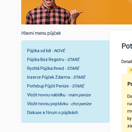
Hlavní menu půjček
Pot
Půjčka od lidí
- NOVÉ
Půjčka Bez Registru
- STARÉ
Detai
Rychlá Půjčka Ihned
- STARÉ
P
Inzerce Půjček Zdarma
- STARÉ
Po
Potřebuji Půjčit Peníze
- STARÉ
Vložit novou nabídku
- mám peníze
Do
Vložit novou poptávku
- chci peníze
ru
mo
Diskuse a fórum o půjčkách
by
za