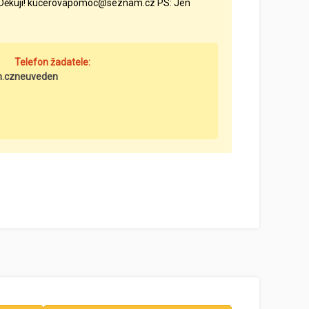
y. Děkuji! kucerovapomoc@seznam.cz PS: Jen
Telefon žadatele:
.cz
neuveden