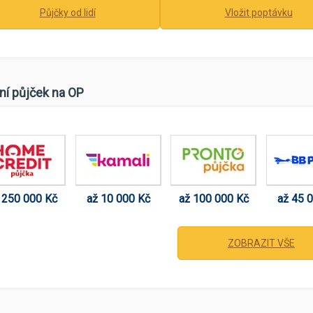
Půjčky od lidí
Vložit poptávku
ní půjček na OP
 250 000 Kč
až 10 000 Kč
až 100 000 Kč
až 45 
ZOBRAZIT VŠE