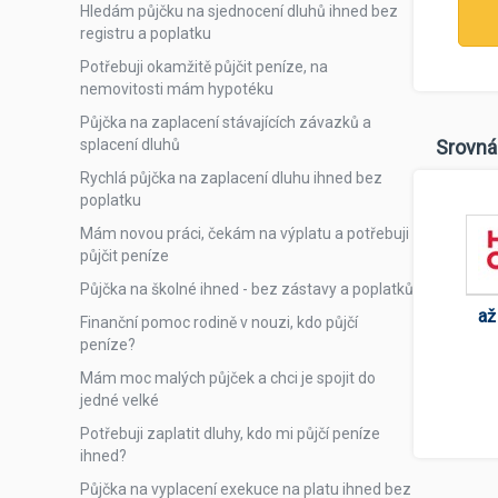
Hledám půjčku na sjednocení dluhů ihned bez
registru a poplatku
Potřebuji okamžitě půjčit peníze, na
nemovitosti mám hypotéku
Půjčka na zaplacení stávajících závazků a
splacení dluhů
Srovná
Rychlá půjčka na zaplacení dluhu ihned bez
poplatku
Mám novou práci, čekám na výplatu a potřebuji
půjčit peníze
Půjčka na školné ihned - bez zástavy a poplatků
až
Finanční pomoc rodině v nouzi, kdo půjčí
peníze?
Mám moc malých půjček a chci je spojit do
jedné velké
Potřebuji zaplatit dluhy, kdo mi půjčí peníze
ihned?
Půjčka na vyplacení exekuce na platu ihned bez