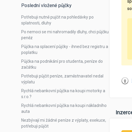
sp
Poslední vložené půjčky
so
Potřebuji nutně pujčit na pohledávky po
splatnosti, dluhy
Po nemoci se mi nahromadily dluhy, chci půjčku
peněz
Půjčka na splacení půjčky - ihned bez registru a
poplatku
Půjčka na podnikání pro studenta, peníze do
začátku
Potřebuji půjčit peníze, zaměstnavatel nedal
výplatu
Rychlá nebankovní půjčka na koupi motorky a
s.r.o.?
Rychlá nebankovní půjčka na koupi nákladního
auta
Inzerc
Nezbývají mi žádné peníze z výplaty, exekuce,
potřebuji půjčit