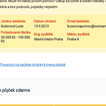
ěchá. Může mi někdo prosím pomoci? Děkuji za rychlé a solidní nabídk
lidně a bez podvodů, poplatky neplatím.
Jméno žadatele:
Datum vložení:
Email žadatele:
Kučerová Lucie
19.9.2013
kucerovapomoc@seznam
Požadovaná částka:
Kraj, bydliště:
Město, bydliště:
50 000 Kč - 190 000
Hlavní město Praha
Praha 4
Kč
Posunout na začátek stránky k menu půjček
e půjček zdarma