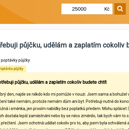
Kč
řebuji půjčku, udělám a zaplatím cokoliv 
l poptávky půjčky:
optávka půjčky
třebuji půjčku, udělám a zaplatím cokoliv budete chtít
brý den, najde se někdo kdo mi pomůže v nouzi. Jsem sama a bohužel 
čení také nemám, protože nemám dům ani byt. Potřebuji nutně do konce 
žná i směnka, jen prosím nabídky bez poplatků předem. Mohu splácet 300
ch dostala lepší zaměstnání nebo by se něco změnilo, tak bych vám to 
 přečtení. Jsem ochotná udělat cokoliv pro to, aby jsem byla schválená a