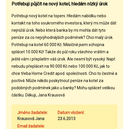
Potřebuji půjčit na nový kotel, hledám nízký úrok
Potřebuji nový kotel na topeni. Hledám nabídku nebo
kontakt na toho soukromého investora, který mi může dát
nejnižší úrok. Nebo která banka by mi mohla dát tyto
peníze za co nejvýhodnějších podmínek? Chci malý úrok.
Potřebuji na kotel 60 000 Kč. Měsíčně jsem schopna
splácet 10 000 Kč! Takže do půl roku všechno vrátím a
ještě vám i přeplatím váš úrok. Ale nesmí být vysoký. Např.
nebudu přeplácet na 90 000 Kč nebo 100 000 Kč, jak to
chce třeba Home Credit apod. společnosti. Chci to čestně a
poctivě. Může někdo poskytnout peníze na kotel za
podobných podmínek jako u banky? Mohu splácet velikou
částku. Děkuji, Jana Krausová
Jméno žadatele:
Datum vložení:
Krausová Jana
23.6.2013
Email žadatele: