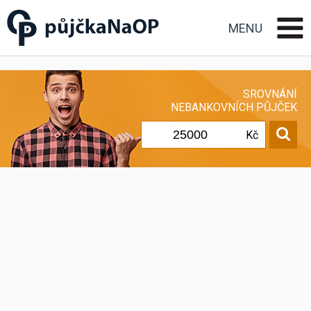
Půjčka na OP občanský
průkaz
MENU
SROVNÁNÍ
NEBANKOVNÍCH PŮJČEK
Kč