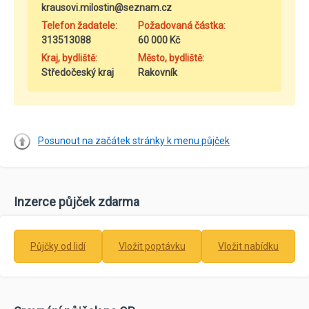
krausovi.milostin@seznam.cz
Telefon žadatele:
Požadovaná částka:
313513088
60 000 Kč
Kraj, bydliště:
Město, bydliště:
Středočeský kraj
Rakovník
Posunout na začátek stránky k menu půjček
Inzerce půjček zdarma
Půjčky od lidí
Vložit poptávku
Vložit nabídku