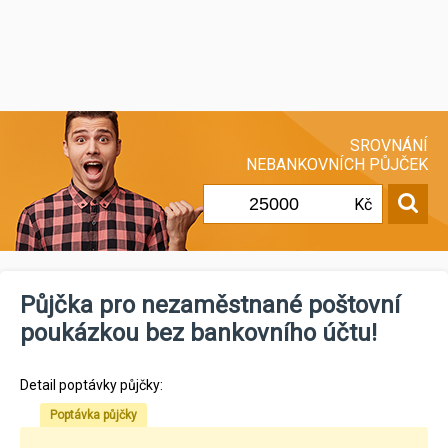
SROVNÁNÍ
NEBANKOVNÍCH PŮJČEK
Kč
Půjčka pro nezaměstnané poštovní
poukázkou bez bankovního účtu!
Detail poptávky půjčky:
Poptávka půjčky