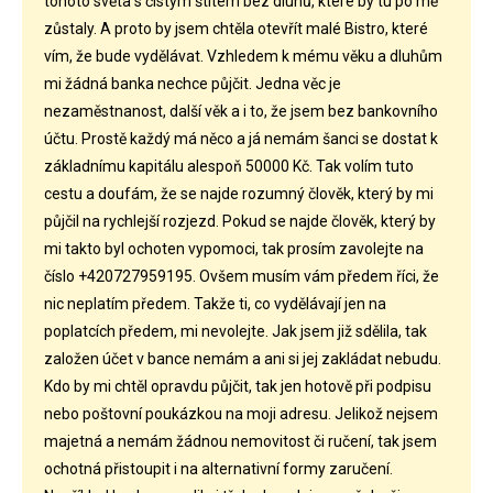
tohoto světa s čistým štítem bez dluhů, které by tu po mě
zůstaly. A proto by jsem chtěla otevřít malé Bistro, které
vím, že bude vydělávat. Vzhledem k mému věku a dluhům
mi žádná banka nechce půjčit. Jedna věc je
nezaměstnanost, další věk a i to, že jsem bez bankovního
účtu. Prostě každý má něco a já nemám šanci se dostat k
základnímu kapitálu alespoň 50000 Kč. Tak volím tuto
cestu a doufám, že se najde rozumný člověk, který by mi
půjčil na rychlejší rozjezd. Pokud se najde člověk, který by
mi takto byl ochoten vypomoci, tak prosím zavolejte na
číslo +420727959195. Ovšem musím vám předem říci, že
nic neplatím předem. Takže ti, co vydělávají jen na
poplatcích předem, mi nevolejte. Jak jsem již sdělila, tak
založen účet v bance nemám a ani si jej zakládat nebudu.
Kdo by mi chtěl opravdu půjčit, tak jen hotově při podpisu
nebo poštovní poukázkou na moji adresu. Jelikož nejsem
majetná a nemám žádnou nemovitost či ručení, tak jsem
ochotná přistoupit i na alternativní formy zaručení.