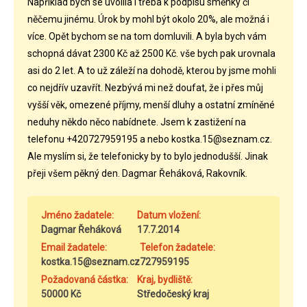
Například bych se uvolila i třeba k podpisu směnky či
něčemu jinému. Úrok by mohl být okolo 20%, ale možná i
více. Opět bychom se na tom domluvili. A byla bych vám
schopná dávat 2300 Kč až 2500 Kč. vše bych pak urovnala
asi do 2 let. A to už záleží na dohodě, kterou by jsme mohli
co nejdřív uzavřít. Nezbývá mi než doufat, že i přes můj
vyšší věk, omezené příjmy, menší dluhy a ostatní zmíněné
neduhy někdo něco nabídnete. Jsem k zastižení na
telefonu +420727959195 a nebo kostka.15@seznam.cz.
Ale myslím si, že telefonicky by to bylo jednodušší. Jinak
přeji všem pěkný den. Dagmar Řeháková, Rakovník.
Jméno žadatele:
Datum vložení:
Dagmar Řeháková
17.7.2014
Email žadatele:
Telefon žadatele:
kostka.15@seznam.cz
727959195
Požadovaná částka:
Kraj, bydliště:
50000 Kč
Středočeský kraj