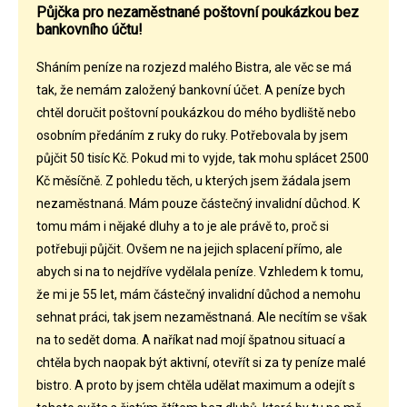
Půjčka pro nezaměstnané poštovní poukázkou bez
bankovního účtu!
Sháním peníze na rozjezd malého Bistra, ale věc se má
tak, že nemám založený bankovní účet. A peníze bych
chtěl doručit poštovní poukázkou do mého bydliště nebo
osobním předáním z ruky do ruky. Potřebovala by jsem
půjčit 50 tisíc Kč. Pokud mi to vyjde, tak mohu splácet 2500
Kč měsíčně. Z pohledu těch, u kterých jsem žádala jsem
nezaměstnaná. Mám pouze částečný invalidní důchod. K
tomu mám i nějaké dluhy a to je ale právě to, proč si
potřebuji půjčit. Ovšem ne na jejich splacení přímo, ale
abych si na to nejdříve vydělala peníze. Vzhledem k tomu,
že mi je 55 let, mám částečný invalidní důchod a nemohu
sehnat práci, tak jsem nezaměstnaná. Ale necítím se však
na to sedět doma. A naříkat nad mojí špatnou situací a
chtěla bych naopak být aktivní, otevřít si za ty peníze malé
bistro. A proto by jsem chtěla udělat maximum a odejít s