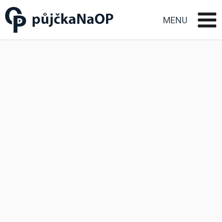
Půjčka na OP občanský
průkaz
MENU