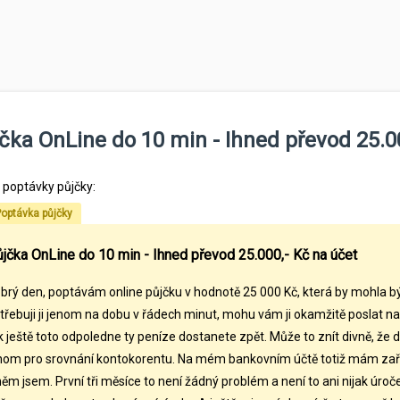
čka OnLine do 10 min - Ihned převod 25.0
l poptávky půjčky:
optávka půjčky
jčka OnLine do 10 min - Ihned převod 25.000,- Kč na účet
brý den, poptávám online půjčku v hodnotě 25 000 Kč, která by mohla b
třebuji ji jenom na dobu v řádech minut, mohu vám ji okamžitě poslat n
k ještě toto odpoledne ty peníze dostanete zpět. Může to znít divně, že d
nom pro srovnání kontokorentu. Na mém bankovním účtě totiž mám zaří
něm jsem. První tři měsíce to není žádný problém a není to ani nijak úroče