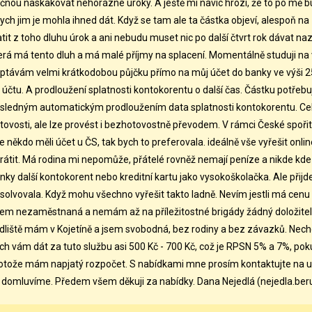
čnou naskakovat nehorázné úroky. A ještě mi navíc hrozí, že to po mě
ych jim je mohla ihned dát. Když se tam ale ta částka objeví, alespoň na
atit z toho dluhu úrok a ani nebudu muset nic po další čtvrt rok dávat 
erá má tento dluh a má malé příjmy na splacení. Momentálně studuji na 
ptávám velmi krátkodobou půjčku přímo na můj účet do banky ve výši 2
 účtu. A prodloužení splatnosti kontokorentu o další čas. Částku potřebu
sledným automatickým prodloužením data splatnosti kontokorentu. Celou
tovosti, ale lze provést i bezhotovostně převodem. V rámci České spoři
te někdo měli účet u ČS, tak bych to preferovala. ideálně vše vyřešit o
rátit. Má rodina mi nepomůže, přátelé rovněž nemají peníze a nikde kde 
nky další kontokorent nebo kreditní kartu jako vysokoškolačka. Ale přij
solvovala. Když mohu všechno vyřešit takto ladně. Nevím jestli má cenu 
em nezaměstnaná a nemám až na příležitostné brigády žádný doložitelný 
dliště mám v Kojetíně a jsem svobodná, bez rodiny a bez závazků. Nech
ch vám dát za tuto službu asi 500 Kč - 700 Kč, což je RPSN 5% a 7%, pok
otože mám napjatý rozpočet. S nabídkami mne prosím kontaktujte na 
 domluvíme. Předem všem děkuji za nabídky. Dana Nejedlá (nejedla.b