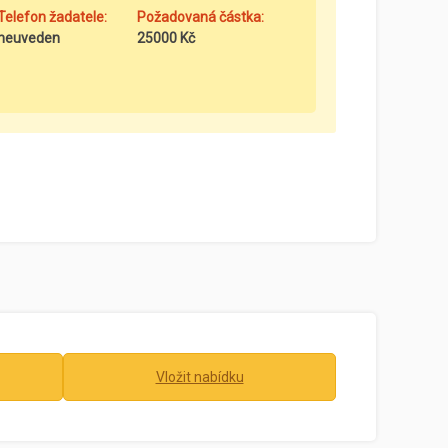
Telefon žadatele:
Požadovaná částka:
neuveden
25000 Kč
Vložit nabídku