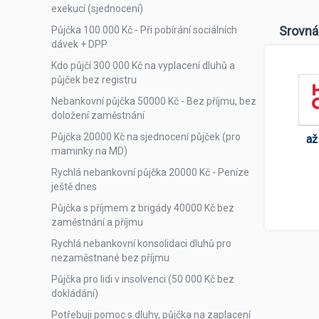
exekucí (sjednocení)
Srovná
Půjčka 100 000 Kč - Při pobírání sociálních
dávek + DPP
Kdo půjčí 300 000 Kč na vyplacení dluhů a
půjček bez registru
Nebankovní půjčka 50000 Kč - Bez příjmu, bez
doložení zaměstnání
Půjčka 20000 Kč na sjednocení půjček (pro
až
maminky na MD)
Rychlá nebankovní půjčka 20000 Kč - Peníze
ještě dnes
Půjčka s příjmem z brigády 40000 Kč bez
zaměstnání a příjmu
Rychlá nebankovní konsolidaci dluhů pro
nezaměstnané bez příjmu
Půjčka pro lidi v insolvenci (50 000 Kč bez
dokládání)
Potřebuji pomoc s dluhy, půjčka na zaplacení