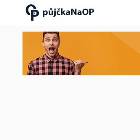
Půjčka na OP občanský
průkaz