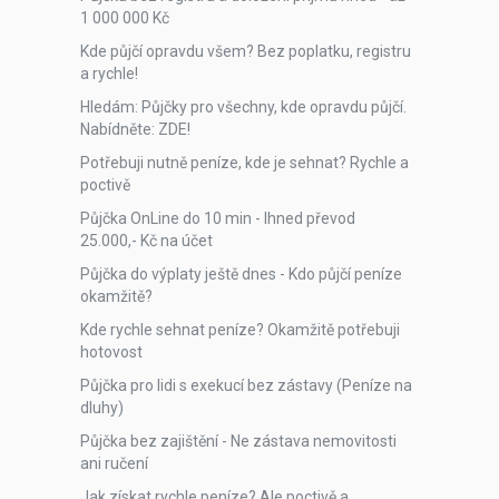
1 000 000 Kč
Kde půjčí opravdu všem? Bez poplatku, registru
a rychle!
Hledám: Půjčky pro všechny, kde opravdu půjčí.
Nabídněte: ZDE!
Potřebuji nutně peníze, kde je sehnat? Rychle a
poctivě
Půjčka OnLine do 10 min - Ihned převod
25.000,- Kč na účet
Půjčka do výplaty ještě dnes - Kdo půjčí peníze
okamžitě?
Kde rychle sehnat peníze? Okamžitě potřebuji
hotovost
Půjčka pro lidi s exekucí bez zástavy (Peníze na
dluhy)
Půjčka bez zajištění - Ne zástava nemovitosti
ani ručení
Jak získat rychle peníze? Ale poctivě a