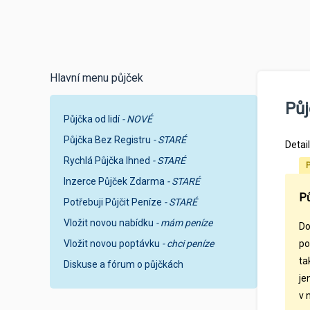
Hlavní menu půjček
Půj
Půjčka od lidí
- NOVÉ
Půjčka Bez Registru
- STARÉ
Detai
Rychlá Půjčka Ihned
- STARÉ
P
Inzerce Půjček Zdarma
- STARÉ
Pů
Potřebuji Půjčit Peníze
- STARÉ
Vložit novou nabídku
- mám peníze
Do
Vložit novou poptávku
- chci peníze
po
ta
Diskuse a fórum o půjčkách
je
v 