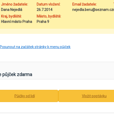
Jméno žadatele:
Datum vložení:
Email žadatele:
Dana Nejedlá
26.7.2014
nejedla.beru@seznam.cz
Kraj, bydliště:
Město, bydliště:
Hlavní město Praha
Praha 9
Posunout na začátek stránky k menu půjček
e půjček zdarma
Půjčky od lidí
Vložit poptávku