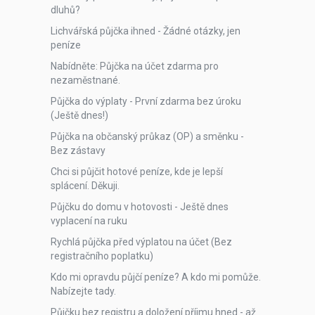
dluhů?
Lichvářská půjčka ihned - Žádné otázky, jen
peníze
Nabídněte: Půjčka na účet zdarma pro
nezaměstnané.
Půjčka do výplaty - První zdarma bez úroku
(Ještě dnes!)
Půjčka na občanský průkaz (OP) a směnku -
Bez zástavy
Chci si půjčit hotové peníze, kde je lepší
splácení. Děkuji.
Půjčku do domu v hotovosti - Ještě dnes
vyplacení na ruku
Rychlá půjčka před výplatou na účet (Bez
registračního poplatku)
Kdo mi opravdu půjčí peníze? A kdo mi pomůže.
Nabízejte tady.
Půjčku bez registru a doložení příjmu hned - až