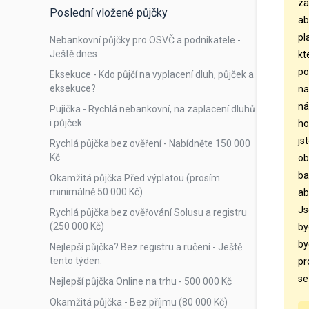
za
Poslední vložené půjčky
ab
pl
Nebankovní půjčky pro OSVČ a podnikatele -
Ještě dnes
kt
po
Eksekuce - Kdo půjčí na vyplacení dluh, půjček a
eksekuce?
na
ná
Pujička - Rychlá nebankovní, na zaplacení dluhů
i půjček
ho
js
Rychlá půjčka bez ověření - Nabídněte 150 000
Kč
ob
ba
Okamžitá půjčka Před výplatou (prosím
minimálně 50 000 Kč)
ab
Js
Rychlá půjčka bez ověřování Solusu a registru
(250 000 Kč)
by
by
Nejlepší půjčka? Bez registru a ručení - Ještě
tento týden.
pr
se
Nejlepší půjčka Online na trhu - 500 000 Kč
Okamžitá půjčka - Bez příjmu (80 000 Kč)