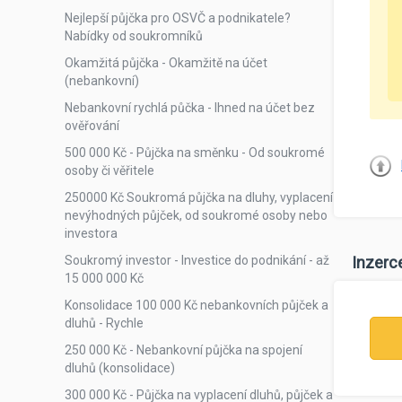
Nejlepší půjčka pro OSVČ a podnikatele?
Nabídky od soukromníků
Okamžitá půjčka - Okamžitě na účet
(nebankovní)
Nebankovní rychlá půčka - Ihned na účet bez
ověřování
500 000 Kč - Půjčka na směnku - Od soukromé
osoby či věřitele
250000 Kč Soukromá půjčka na dluhy, vyplacení
nevýhodných půjček, od soukromé osoby nebo
investora
Soukromý investor - Investice do podnikání - až
Inzerc
15 000 000 Kč
Konsolidace 100 000 Kč nebankovních půjček a
dluhů - Rychle
250 000 Kč - Nebankovní půjčka na spojení
dluhů (konsolidace)
300 000 Kč - Půjčka na vyplacení dluhů, půjček a