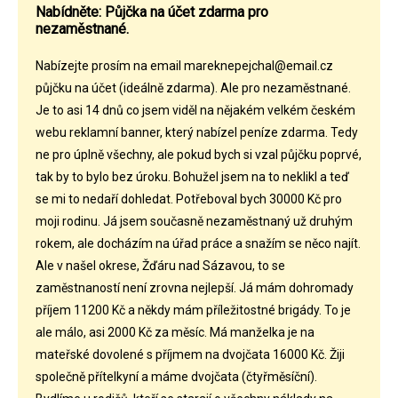
Nabídněte: Půjčka na účet zdarma pro
nezaměstnané.
Nabízejte prosím na email mareknepejchal@email.cz
půjčku na účet (ideálně zdarma). Ale pro nezaměstnané.
Je to asi 14 dnů co jsem viděl na nějakém velkém českém
webu reklamní banner, který nabízel peníze zdarma. Tedy
ne pro úplně všechny, ale pokud bych si vzal půjčku poprvé,
tak by to bylo bez úroku. Bohužel jsem na to neklikl a teď
se mi to nedaří dohledat. Potřeboval bych 30000 Kč pro
moji rodinu. Já jsem současně nezaměstnaný už druhým
rokem, ale docházím na úřad práce a snažím se něco najít.
Ale v našel okrese, Žďáru nad Sázavou, to se
zaměstnaností není zrovna nejlepší. Já mám dohromady
příjem 11200 Kč a někdy mám příležitostné brigády. To je
ale málo, asi 2000 Kč za měsíc. Má manželka je na
mateřské dovolené s příjmem na dvojčata 16000 Kč. Žiji
společně přítelkyní a máme dvojčata (čtyřměsíční).