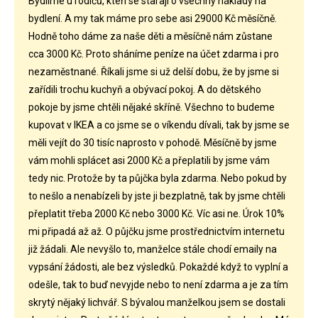
Bydlíme u rodičů, kteří se starají o všechny náklady na
bydlení. A my tak máme pro sebe asi 29000 Kč měsíčně.
Hodně toho dáme za naše děti a měsíčně nám zůstane
cca 3000 Kč. Proto sháníme peníze na účet zdarma i pro
nezaměstnané. Říkali jsme si už delší dobu, že by jsme si
zařídili trochu kuchyň a obývací pokoj. A do dětského
pokoje by jsme chtěli nějaké skříně. Všechno to budeme
kupovat v IKEA a co jsme se o víkendu dívali, tak by jsme se
měli vejít do 30 tisíc naprosto v pohodě. Měsíčně by jsme
vám mohli splácet asi 2000 Kč a přeplatili by jsme vám
tedy nic. Protože by ta půjčka byla zdarma. Nebo pokud by
to nešlo a nenabízeli by jste ji bezplatně, tak by jsme chtěli
přeplatit třeba 2000 Kč nebo 3000 Kč. Víc asi ne. Úrok 10%
mi připadá až až. O půjčku jsme prostřednictvím internetu
již žádali. Ale nevyšlo to, manželce stále chodí emaily na
vypsání žádosti, ale bez výsledků. Pokaždé když to vyplní a
odešle, tak to buď nevyjde nebo to není zdarma a je za tím
skrytý nějaký lichvář. S bývalou manželkou jsem se dostali