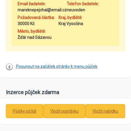
Email žadatele:
Telefon žadatele:
mareknepejchal@email.cz
neuveden
Požadovaná částka:
Kraj, bydliště:
30000 Kč
Kraj Vysočina
Město, bydliště:
Žďár nad Sázavou
Posunout na začátek stránky k menu půjček
Inzerce půjček zdarma
Půjčky od lidí
Vložit poptávku
Vložit nabídku