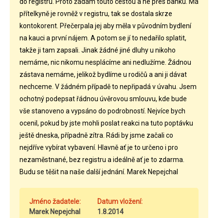
do registru. Proto žádám touto cestou a ne přes banku. Má
přítelkyně je rovněž v registru, tak se dostala skrze
kontokorent. Přečerpala jej aby měla v původním bydlení
na kauci a první nájem. A potom se jí to nedařilo splatit,
takže ji tam zapsali. Jinak žádné jiné dluhy u nikoho
nemáme, nic nikomu nesplácíme ani nedlužíme. Žádnou
zástava nemáme, jelikož bydlíme u rodičů a ani ji dávat
nechceme. V žádném případě to nepřipadá v úvahu. Jsem
ochotný podepsat řádnou úvěrovou smlouvu, kde bude
vše stanoveno a vypsáno do podrobností. Nejvíce bych
ocenil, pokud by jste mohli poslat reakci na tuto poptávku
ještě dneska, případně zítra. Rádi by jsme začali co
nejdříve vybírat vybavení. Hlavně ať je to určeno i pro
nezaměstnané, bez registru a ideálně ať je to zdarma.
Budu se těšit na naše další jednání. Marek Nepejchal
Jméno žadatele:
Datum vložení:
Marek Nepejchal
1.8.2014