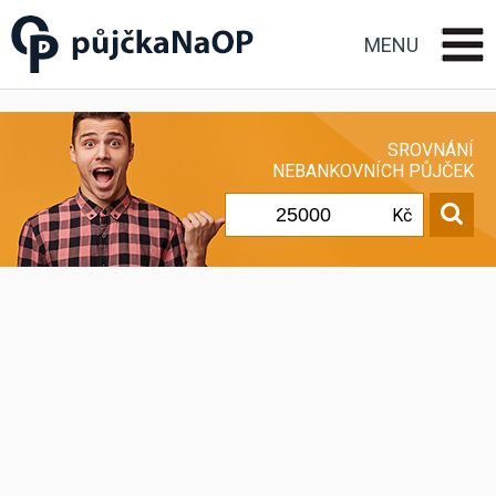
Půjčka na OP občanský
průkaz
MENU
SROVNÁNÍ
NEBANKOVNÍCH PŮJČEK
Kč