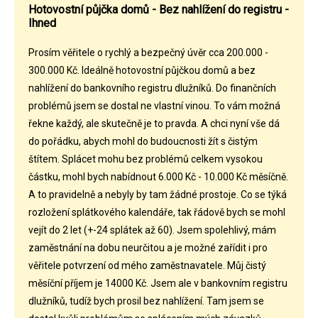
Hotovostní půjčka domů - Bez nahlížení do registru -
Ihned
Prosím věřitele o rychlý a bezpečný úvěr cca 200.000 -
300.000 Kč. Ideálně hotovostní půjčkou domů a bez
nahlížení do bankovního registru dlužníků. Do finančních
problémů jsem se dostal ne vlastní vinou. To vám možná
řekne každý, ale skutečně je to pravda. A chci nyní vše dá
do pořádku, abych mohl do budoucnosti žít s čistým
štítem. Splácet mohu bez problémů celkem vysokou
částku, mohl bych nabídnout 6.000 Kč - 10.000 Kč měsíčně.
A to pravidelně a nebyly by tam žádné prostoje. Co se týká
rozložení splátkového kalendáře, tak řádově bych se mohl
vejít do 2 let (+-24 splátek až 60). Jsem spolehlivý, mám
zaměstnání na dobu neurčitou a je možné zařídit i pro
věřitele potvrzení od mého zaměstnavatele. Můj čistý
měsíční příjem je 14000 Kč. Jsem ale v bankovním registru
dlužníků, tudíž bych prosil bez nahlížení. Tam jsem se