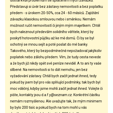
dostal kvůli problémům se splácením mých závazků.
Představuji si úvěr bez zástavy nemovitosti a bez poplatku
předem - s úrokem 20-50%, cca 24 - 60 měsíců. Zajištění
závazku klasickou smlouvou nebo i směnkou. Nemám
možnost ručit nemovitostí či jiným mým majetkem. Chtěl
bych naleznout především solidního věřitele, který by
poskytl hotovostní půjčku až ke mě domů. Či by se byl
ochotný se mnou sejít a poté poslat do mé banky.
Takového, který by bezpodmínečně nepožadoval jakýkoliv
poplatek nebo zálohu předem. Vím, že tudy cesta nevede
a že bych již nikdy opět své peníze neviděl. A to ani ty vaše
slíbené. Na nemovitosti si to dát nemohu, jen bez
vyžadování zástavy. Chtěl bych začít jednat ihned, tedy
pokud by jsem byl pro vás splňující podmínky, tak bych byl
moc vděčný, kdyby jsme mohli začít jednat ihned. Volejte či
pište, kontakty jsou d.a.f.y@seznam.cz. Konkrétní částku
nemám rozmyšlenou. Ale uvažujte tak, že mým minimem
by bylo 200 tisíc a pokud bych na tom mohl u vás