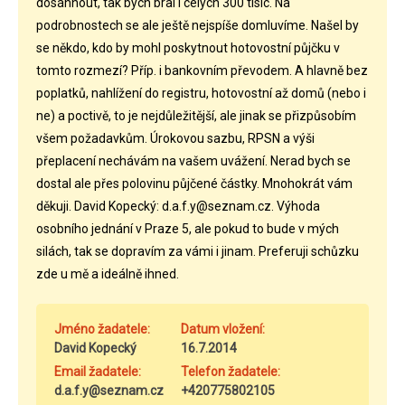
dosáhnout, tak bych bral i celých 300 tisíc. Na
podrobnostech se ale ještě nejspíše domluvíme. Našel by
se někdo, kdo by mohl poskytnout hotovostní půjčku v
tomto rozmezí? Příp. i bankovním převodem. A hlavně bez
poplatků, nahlížení do registru, hotovostní až domů (nebo i
ne) a poctivě, to je nejdůležitější, ale jinak se přizpůsobím
všem požadavkům. Úrokovou sazbu, RPSN a výši
přeplacení nechávám na vašem uvážení. Nerad bych se
dostal ale přes polovinu půjčené částky. Mnohokrát vám
děkuji. David Kopecký: d.a.f.y@seznam.cz. Výhoda
osobního jednání v Praze 5, ale pokud to bude v mých
silách, tak se dopravím za vámi i jinam. Preferuji schůzku
zde u mě a ideálně ihned.
Jméno žadatele:
Datum vložení:
David Kopecký
16.7.2014
Email žadatele:
Telefon žadatele:
d.a.f.y@seznam.cz
+420775802105