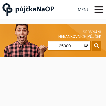
Půjčka na OP občanský
průkaz
MENU
SROVNÁNÍ
NEBANKOVNÍCH PŮJČEK
Kč