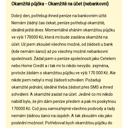
Okamžitá půjčka - Okamžitě na účet (nebankovní)
Dobrý den, potřebuji ihned peníze na bankovním účtě.
Nemám žádný čas čekat, peníze potřebuji okamžitě,
ideálně ještě dnes. Momentálně sháním okamžitou půjčku
ve výši 170000 Kč, která mi bude zaslána okamžitě na
účet. Už jsem zkoušel všechno možné, od žádosti u bank
(kde nemám šanci) až po všechny možné nebankovní
společnosti. Žádal jsem o peníze společnosti jako Cetelem
nebo Home Credit a i tak mi to nikdo nevyšlo. zejména,
protože žádám o okamžitou půjčku ve výši 170 000 Kč. Ale
nikde jsem nebyl s mojí žádostí schválen. Požaduji
okamžité jednání, ideálně třeba žádost přes SMS a ihned
schválení. A okamžitě zaslat na účet. Jediné co mi někdo
nabídl bylo, že jím dám peníze předem a pak mi poskytnou
170000 Kč. Což jsou samozřejmě všechno podvody a tady
nemám žádnou šanci na úspěch. A tak zkouším vás jako
poslední možnost. Potřeboval bych okamžitou půjčku do