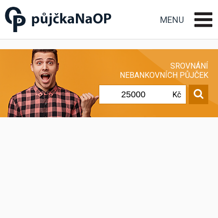
Půjčka na OP občanský
průkaz
MENU
SROVNÁNÍ
NEBANKOVNÍCH PŮJČEK
Kč