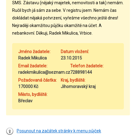
SMS. Zástavu (nějaký majetek, nemovitosti a tak) nemám.
Ručil bych já sám za sebe. V registru jsem. Nemám čas
dokládat nějaká potvrzení, vyřešme všechno ještě dnes!
Nejraději okamžitou půjčku okamžitě na účet. A
nebankovní. Děkuji, Radek Mikulica, Vrbice.
Jméno žadatele:
Datum vložení:
Radek Mikulica
23.10.2015
Email žadatele:
Telefon žadatele:
radekmikulica@seznam.cz
728898144
Požadovaná částka:
Kraj, bydliště:
170000 Kč
Jihomoravský kraj
Město, bydliště:
Břeclav
Posunout na začátek stránky k menu půjček