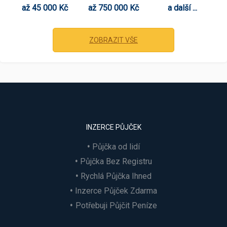
až 45 000 Kč
až 750 000 Kč
a další ...
ZOBRAZIT VŠE
INZERCE PŮJČEK
Půjčka od lidí
Půjčka Bez Registru
Rychlá Půjčka Ihned
Inzerce Půjček Zdarma
Potřebuji Půjčit Peníze