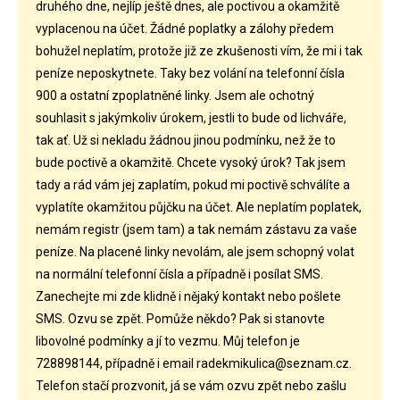
druhého dne, nejlíp ještě dnes, ale poctivou a okamžitě
vyplacenou na účet. Žádné poplatky a zálohy předem
bohužel neplatím, protože již ze zkušenosti vím, že mi i tak
peníze neposkytnete. Taky bez volání na telefonní čísla
900 a ostatní zpoplatněné linky. Jsem ale ochotný
souhlasit s jakýmkoliv úrokem, jestli to bude od lichváře,
tak ať. Už si nekladu žádnou jinou podmínku, než že to
bude poctivě a okamžitě. Chcete vysoký úrok? Tak jsem
tady a rád vám jej zaplatím, pokud mi poctivě schválíte a
vyplatíte okamžitou půjčku na účet. Ale neplatím poplatek,
nemám registr (jsem tam) a tak nemám zástavu za vaše
peníze. Na placené linky nevolám, ale jsem schopný volat
na normální telefonní čísla a případně i posílat SMS.
Zanechejte mi zde klidně i nějaký kontakt nebo pošlete
SMS. Ozvu se zpět. Pomůže někdo? Pak si stanovte
libovolné podmínky a jí to vezmu. Můj telefon je
728898144, případně i email radekmikulica@seznam.cz.
Telefon stačí prozvonit, já se vám ozvu zpět nebo zašlu