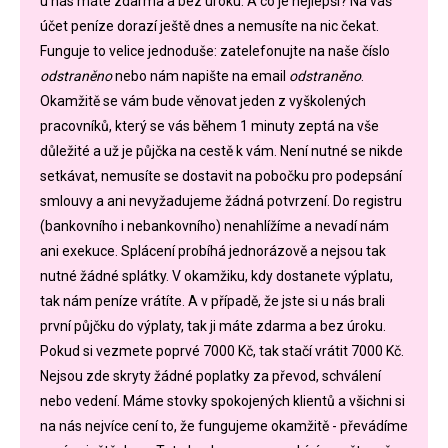
u nás máte zdarma a bez úroku. A co je nejlepší? Na váš
účet peníze dorazí ještě dnes a nemusíte na nic čekat.
Funguje to velice jednoduše: zatelefonujte na naše číslo
odstraněno
nebo nám napište na email
odstraněno
.
Okamžitě se vám bude věnovat jeden z vyškolených
pracovníků, který se vás během 1 minuty zeptá na vše
důležité a už je půjčka na cestě k vám. Není nutné se nikde
setkávat, nemusíte se dostavit na pobočku pro podepsání
smlouvy a ani nevyžadujeme žádná potvrzení. Do registru
(bankovního i nebankovního) nenahlížíme a nevadí nám
ani exekuce. Splácení probíhá jednorázově a nejsou tak
nutné žádné splátky. V okamžiku, kdy dostanete výplatu,
tak nám peníze vrátíte. A v případě, že jste si u nás brali
první půjčku do výplaty, tak ji máte zdarma a bez úroku.
Pokud si vezmete poprvé 7000 Kč, tak stačí vrátit 7000 Kč.
Nejsou zde skryty žádné poplatky za převod, schválení
nebo vedení. Máme stovky spokojených klientů a všichni si
na nás nejvíce cení to, že fungujeme okamžitě - převádíme