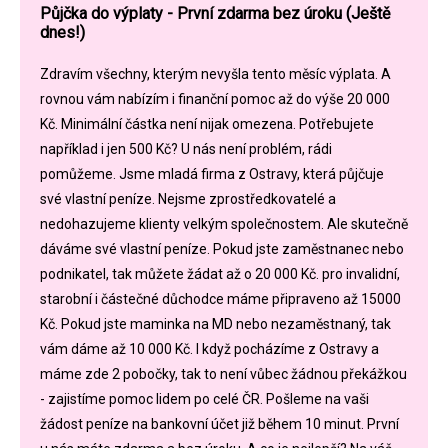
Půjčka do výplaty - První zdarma bez úroku (Ještě
dnes!)
Zdravím všechny, kterým nevyšla tento měsíc výplata. A
rovnou vám nabízím i finanční pomoc až do výše 20 000
Kč. Minimální částka není nijak omezena. Potřebujete
například i jen 500 Kč? U nás není problém, rádi
pomůžeme. Jsme mladá firma z Ostravy, která půjčuje
své vlastní peníze. Nejsme zprostředkovatelé a
nedohazujeme klienty velkým společnostem. Ale skutečně
dáváme své vlastní peníze. Pokud jste zaměstnanec nebo
podnikatel, tak můžete žádat až o 20 000 Kč. pro invalidní,
starobní i částečné důchodce máme připraveno až 15000
Kč. Pokud jste maminka na MD nebo nezaměstnaný, tak
vám dáme až 10 000 Kč. I když pocházíme z Ostravy a
máme zde 2 pobočky, tak to není vůbec žádnou překážkou
- zajistíme pomoc lidem po celé ČR. Pošleme na vaši
žádost peníze na bankovní účet již během 10 minut. První