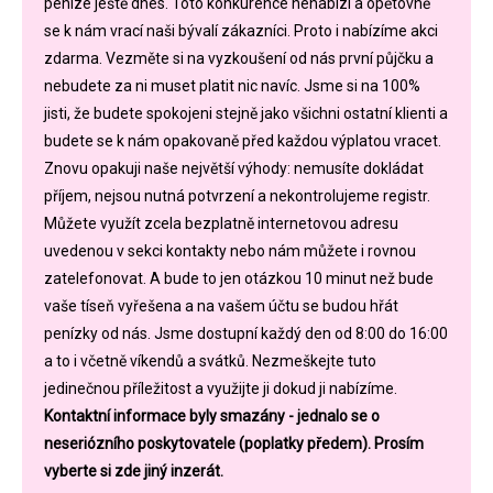
peníze ještě dnes. Toto konkurence nenabízí a opětovně
se k nám vrací naši bývalí zákazníci. Proto i nabízíme akci
zdarma. Vezměte si na vyzkoušení od nás první půjčku a
nebudete za ni muset platit nic navíc. Jsme si na 100%
jisti, že budete spokojeni stejně jako všichni ostatní klienti a
budete se k nám opakovaně před každou výplatou vracet.
Znovu opakuji naše největší výhody: nemusíte dokládat
příjem, nejsou nutná potvrzení a nekontrolujeme registr.
Můžete využít zcela bezplatně internetovou adresu
uvedenou v sekci kontakty nebo nám můžete i rovnou
zatelefonovat. A bude to jen otázkou 10 minut než bude
vaše tíseň vyřešena a na vašem účtu se budou hřát
penízky od nás. Jsme dostupní každý den od 8:00 do 16:00
a to i včetně víkendů a svátků. Nezmeškejte tuto
jedinečnou příležitost a využijte ji dokud ji nabízíme.
Kontaktní informace byly smazány - jednalo se o
neseriózního poskytovatele (poplatky předem). Prosím
vyberte si zde jiný inzerát.