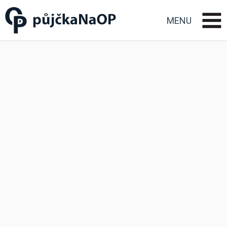
Půjčka na OP občanský
průkaz
MENU