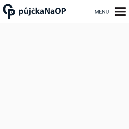
Půjčka na OP občanský
průkaz
MENU