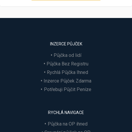
INZERCE PŮJČEK
Půjčka od lidí
Půjčka Bez Registru
Rychlá Půjčka Ihned
Inzerce Půjček Zdarma
Potřebuji Půjčit Peníze
RYCHLÁ NAVIGACE
Půjčka na OP ihned