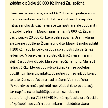
Žádám o půjčku 20 000 Kč Ihned Zn.: spěchá
Jsem nezaměstnaná, ale od 1.6.2013 mám podepsanou
pracovní smlouvu na 1 rok. Takže již od nadcházejícího
měsíce mohu doložit nejen své zaměstnání, ale budu mít i
pravidelný příjem. Měsíční příjem mám 8 000 Kč. Žádám
vás o půjčku 20 000 Kč, která velmi spěchá. Jsem vdaná,
ale žijeme odděleně. Živím jedno dítě. Měsíčně mohu splatit
1 200 Kč. Tedy by celková doba splatnosti byla delší než
jeden rok. V bankovním registru dlužníků nejsem, jsem
slušný a poctivý člověk. Majetkem ručit nemohu. Mám už
jednu půjčku, kterou poctivě splácím. Peníze potřebuji
použít na nájem a poplatky. Je nutno peníze mít do konce
tohoto týdne, potřebuji uhradit nájem. Velmi spěchá.
Pokud někdo může potvrdit moji žádost (bez poplatku),
tak napište na janka653@seznam.cz nebo mi
zatelefonujte na 725386740. Nemám představu o úrocích,
přizpůsobím se vašim podmínkám - nabídněte. Jana