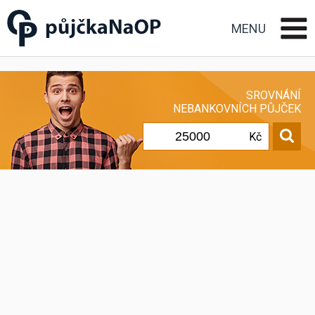
Půjčka na OP občanský
průkaz
MENU
SROVNÁNÍ
NEBANKOVNÍCH PŮJČEK
Kč