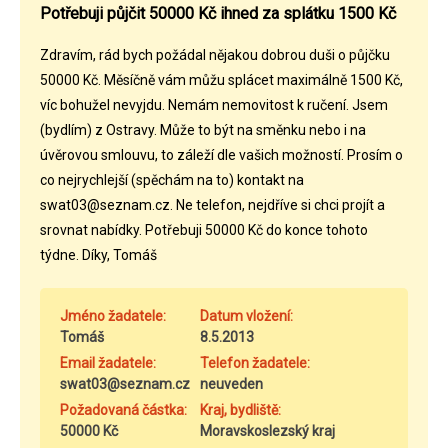
Potřebuji půjčit 50000 Kč ihned za splátku 1500 Kč
Zdravím, rád bych požádal nějakou dobrou duši o půjčku
50000 Kč. Měsíčně vám můžu splácet maximálně 1500 Kč,
víc bohužel nevyjdu. Nemám nemovitost k ručení. Jsem
(bydlím) z Ostravy. Může to být na směnku nebo i na
úvěrovou smlouvu, to záleží dle vašich možností. Prosím o
co nejrychlejší (spěchám na to) kontakt na
swat03@seznam.cz. Ne telefon, nejdříve si chci projít a
srovnat nabídky. Potřebuji 50000 Kč do konce tohoto
týdne. Díky, Tomáš
Jméno žadatele:
Datum vložení:
Tomáš
8.5.2013
Email žadatele:
Telefon žadatele:
swat03@seznam.cz
neuveden
Požadovaná částka:
Kraj, bydliště:
50000 Kč
Moravskoslezský kraj