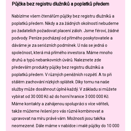
Půjčka bez registru dlužníků a poplatků předem
Nabízíme všem čtenářům půjčky bez registru dlužníků a
poplatků předem. Nikdy a za žádných okolností nebudeme
po žadatelích požadovat placení záloh. Jsme féroví, žádné
podvody. Peníze pocházejí od přímého poskytovatele a
dáváme je za seriózních podmínek. U nás se jedná o
společnost, která má přímého investora. Máme mnoho
druhů a typů nebankovních úvěrů. Naleznete zde
především produkty půjčky bez registru dlužníků a
poplatků předem. V různých peněžních rozpětí. A to při
stálém zachování nízkých splátek. Díky tomu na naše
služby může dosáhnout úplně každý. V základu si můžete
vybírat od 30 000 Kč až do horní hranice 3 000 000 Kč.
Máme kontakty a zahájenou spolupráci s více věřiteli,
takže můžeme řešení pro vás různě kombinovat a
upravovat na míru právě vám. Možnosti jsou takřka
neomezené. Dále máme v nabídce i malé půjčky do 10 000