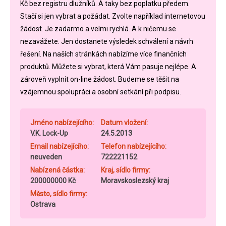
Kč bez registru dlužníků. A taky bez poplatku předem.
Stačí si jen vybrat a požádat. Zvolte například internetovou
žádost. Je zadarmo a velmi rychlá. A k ničemu se
nezavážete. Jen dostanete výsledek schválení a návrh
řešení. Na naších stránkách nabízíme více finančních
produktů. Můžete si vybrat, která Vám pasuje nejlépe. A
zároveň vyplnit on-line žádost. Budeme se těšit na
vzájemnou spolupráci a osobní setkání při podpisu.
Jméno nabízejícího:
Datum vložení:
V.K. Lock-Up
24.5.2013
Email nabízejícího:
Telefon nabízejícího:
neuveden
722221152
Nabízená částka:
Kraj, sídlo firmy:
200000000 Kč
Moravskoslezský kraj
Město, sídlo firmy:
Ostrava