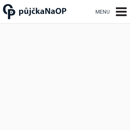
Půjčka na OP občanský
průkaz
MENU