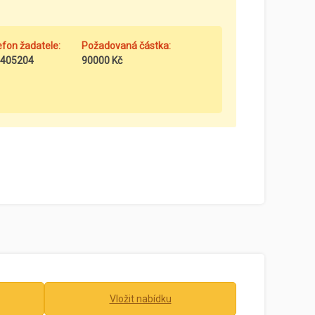
efon žadatele:
Požadovaná částka:
405204
90000 Kč
Vložit nabídku