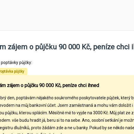
 zájem o půjčku 90 000 Kč, peníze chci 
l poptávky půjčky:
optávka půjčky
m zájem o půjčku 90 000 Kč, peníze chci ihned
brý den, poptávám nějakého soukromého poskytovatele půjček, který 
evodem na můj bankovní účet. Jsem zaměstnaná a mohu vám doložit i
nou půjčku, kterou splácím. Měsíčně mě to vyjde na 3000 Kč. Můj plat ze 
edem. vše budu hradit já, beru si to na sebe. Ano, osobní setkání je možn
registru dlužníků, proto žádám zde a ne u banky. Pokud by se někdo naš