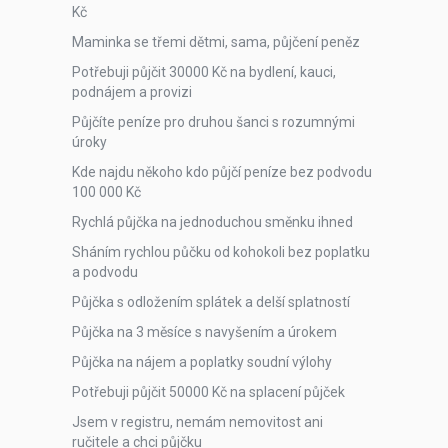
Kč
Maminka se třemi dětmi, sama, půjčení peněz
Potřebuji půjčit 30000 Kč na bydlení, kauci,
podnájem a provizi
Půjčíte peníze pro druhou šanci s rozumnými
úroky
Kde najdu někoho kdo půjčí peníze bez podvodu
100 000 Kč
Rychlá půjčka na jednoduchou směnku ihned
Sháním rychlou půčku od kohokoli bez poplatku
a podvodu
Půjčka s odložením splátek a delší splatností
Půjčka na 3 měsíce s navyšením a úrokem
Půjčka na nájem a poplatky soudní výlohy
Potřebuji půjčit 50000 Kč na splacení půjček
Jsem v registru, nemám nemovitost ani
ručitele a chci půjčku