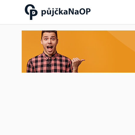
Půjčka na OP občanský
průkaz