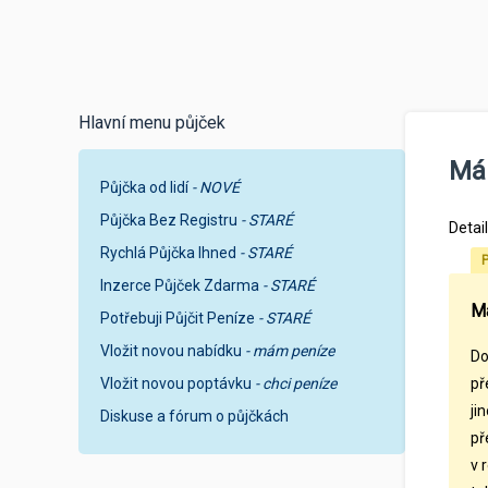
Hlavní menu půjček
Mám
Půjčka od lidí
- NOVÉ
Půjčka Bez Registru
- STARÉ
Detai
Rychlá Půjčka Ihned
- STARÉ
P
Inzerce Půjček Zdarma
- STARÉ
Má
Potřebuji Půjčit Peníze
- STARÉ
Vložit novou nabídku
- mám peníze
Do
Vložit novou poptávku
- chci peníze
př
ji
Diskuse a fórum o půjčkách
př
v 