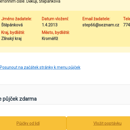
lefonním čísle. Děkuji, Štěpánková
Jméno žadatele:
Datum vložení:
Email žadatele:
Tel
Štěpánková
1.4.2013
step66@seznam.cz
774
Kraj, bydliště:
Město, bydliště:
Zlínský kraj
Kroměříž
Posunout na začátek stránky k menu půjček
e půjček zdarma
Půjčky od lidí
Vložit poptávku