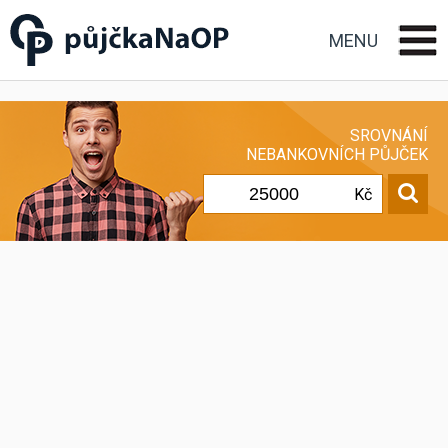
Půjčka na OP občanský
průkaz
MENU
SROVNÁNÍ
NEBANKOVNÍCH PŮJČEK
Kč