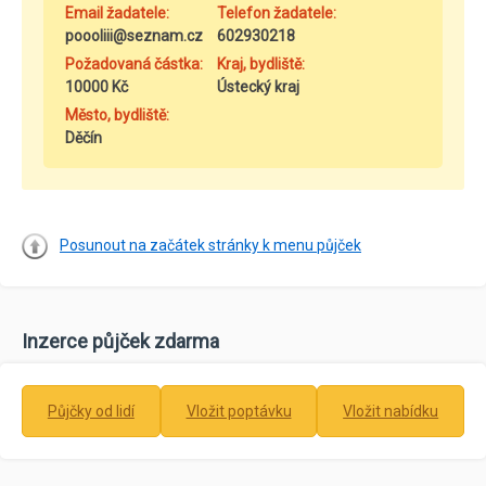
Email žadatele:
Telefon žadatele:
poooliii@seznam.cz
602930218
Požadovaná částka:
Kraj, bydliště:
10000 Kč
Ústecký kraj
Město, bydliště:
Děčín
Posunout na začátek stránky k menu půjček
Inzerce půjček zdarma
Půjčky od lidí
Vložit poptávku
Vložit nabídku