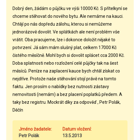
Dobrý den, žádám o půjčku ve výši 10000 Kč. S přítelkyní se
chceme stěhovat do nového bytu. Ale nemáme na kauci.
Chtějí po nás dopředu zálohu, kterou si nemůžeme
jednorázově dovolit. Ve splátkách ale není problém vše
vrátit. Oba pracujeme, lze i dokonce doložit nějaké to
potvrzení. Já sám mám slušný plat, celkem 17000 Kč
čistého měsíčně. Mohl bych si dovolit splácet cca 2000 Kč.
Doba splatnosti nebo rozložení celé půjčky tak na šest
měsíců. Peníze na zaplacení kauce bych chtěl získat co
nejdříve. Protože naše stěhování stojí právě na tomto
faktu. Jen prosím o nabídky bez nutnosti zástavy
nemovitosti (nemám) a bez placení poplatků předem. A
taky bez registru. Mockrát díky za odpověď , Petr Polák,
Děčín
Jméno žadatele:
Datum vložení:
Petr Polák
13.5.2013