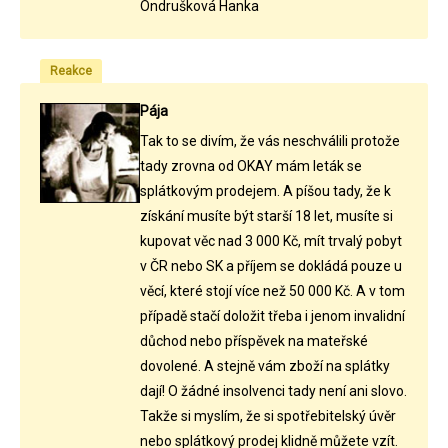
Ondrušková Hanka
Reakce
Pája
Tak to se divím, že vás neschválili protože
tady zrovna od OKAY mám leták se
splátkovým prodejem. A píšou tady, že k
získání musíte být starší 18 let, musíte si
kupovat věc nad 3 000 Kč, mít trvalý pobyt
v ČR nebo SK a příjem se dokládá pouze u
věcí, které stojí více než 50 000 Kč. A v tom
případě stačí doložit třeba i jenom invalidní
důchod nebo příspěvek na mateřské
dovolené. A stejně vám zboží na splátky
dají! O žádné insolvenci tady není ani slovo.
Takže si myslím, že si spotřebitelský úvěr
nebo splátkový prodej klidně můžete vzít.