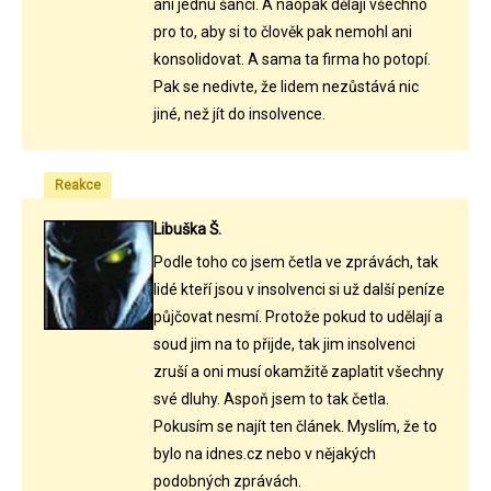
ani jednu šanci. A naopak dělají všechno
pro to, aby si to člověk pak nemohl ani
konsolidovat. A sama ta firma ho potopí.
Pak se nedivte, že lidem nezůstává nic
jiné, než jít do insolvence.
Reakce
Libuška Š.
Podle toho co jsem četla ve zprávách, tak
lidé kteří jsou v insolvenci si už další peníze
půjčovat nesmí. Protože pokud to udělají a
soud jim na to přijde, tak jim insolvenci
zruší a oni musí okamžitě zaplatit všechny
své dluhy. Aspoň jsem to tak četla.
Pokusím se najít ten článek. Myslím, že to
bylo na idnes.cz nebo v nějakých
podobných zprávách.