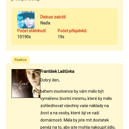
Diskusi založil:
Naďa
Počet shlédnutí:
Počet příspěvků:
10190x
19x
Reakce
František Laštůvka
Dobrý den,
během insolvence by vám mělo být
vyměřeno životní minimu, které by mělo
zohledňovat všechny vaše náklady na
život a na osoby, které žijí ve vaší
domácnosti. Měla by jste mít dostatek
peněz na to, aby jste mohla nakoupit jídlo,