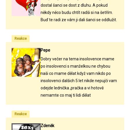
dostal šanci se dost z dluhu. A pokud
někdy něco budu chtít radši si na šetřím.
Buď te radi ze vám ji dali šanci se oddlužit.
Reakce
Pepe
Dobry večer na tema insolovence mame
po insolovenci s manželkou ne chybou
naši co mame dělat když vam nikdo po
insolovenci dalšich 5 let nikde nepujči vam
odejde lednička ,pračka a vi hotově
nemamte co maj ti lidi dělat
Reakce
Zdeněk