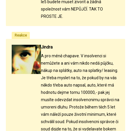
le5 budete muset zivorit a žádná
společnost vám NEPŮJČÍ. TAK TO
PROSTE JE.
Reakce
Jindra
A pro méně chapave. V insolvenci si
nemůžete a ani vám nikdo nedá půjčku,
nákup na splátky, auto na splatky/ leasing.
Je třeba myslet na to, že pokud by na vás
někdo třeba auto napsal, auto, které má
hodnotu dejme tomu 100000,- pak jej
musíte odevzdat insolvencnimu správci na
umoreni dluhu. Protože během těch 5 let
vám náleží pouze životní minimum, které
schválil soud. Pokud insolvencni správce či
soud dojde na to, že si vydelavate bokem