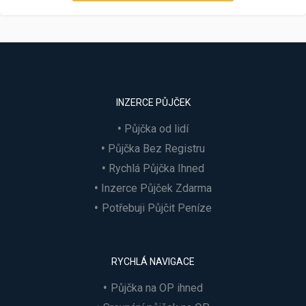
INZERCE PŮJČEK
Půjčka od lidí
Půjčka Bez Registru
Rychlá Půjčka Ihned
Inzerce Půjček Zdarma
Potřebuji Půjčit Peníze
RYCHLÁ NAVIGACE
Půjčka na OP ihned