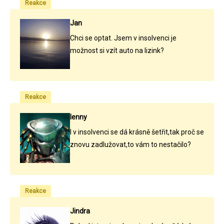
Reakce
Jan
Chci se optat. Jsem v insolvenci je
možnost si vzít auto na lizink?
Reakce
lenny
I v insolvenci se dá krásně šetřit,tak proč se
znovu zadlužovat,to vám to nestačilo?
Reakce
Jindra