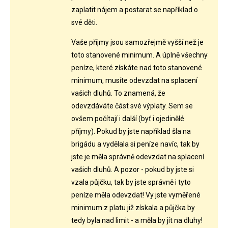
zaplatit nájem a postarat se například o
své děti.
Vaše příjmy jsou samozřejmě vyšší než je
toto stanovené minimum. A úplně všechny
peníze, které získáte nad toto stanovené
minimum, musíte odevzdat na splacení
vašich dluhů. To znamená, že
odevzdáváte část své výplaty. Sem se
ovšem počítají i další (byť i ojedinělé
příjmy). Pokud by jste například šla na
brigádu a vydělala si peníze navíc, tak by
jste je měla správně odevzdat na splacení
vašich dluhů. A pozor - pokud by jste si
vzala půjčku, tak by jste správně i tyto
peníze měla odevzdat! Vy jste vyměřené
minimum z platu již získala a půjčka by
tedy byla nad limit - a měla by jít na dluhy!