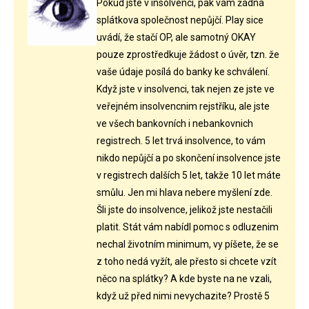
Pokud jste v insolvenci, pak vám žádná
splátkova společnost nepůjčí. Play sice
uvádí, že stačí OP, ale samotný OKAY
pouze zprostředkuje žádost o úvěr, tzn. že
vaše údaje posílá do banky ke schválení.
Když jste v insolvenci, tak nejen ze jste ve
veřejném insolvencnim rejstříku, ale jste
ve všech bankovních i nebankovnich
registrech. 5 let trvá insolvence, to vám
nikdo nepůjčí a po skončení insolvence jste
v registrech dalších 5 let, takže 10 let máte
smůlu. Jen mi hlava nebere myšlení zde.
Šli jste do insolvence, jelikož jste nestačili
platit. Stát vám nabídl pomoc s odluzenim
nechal životním minimum, vy píšete, že se
z toho nedá vyžít, ale přesto si chcete vzít
něco na splátky? A kde byste na ne vzali,
když už před nimi nevychazite? Prostě 5