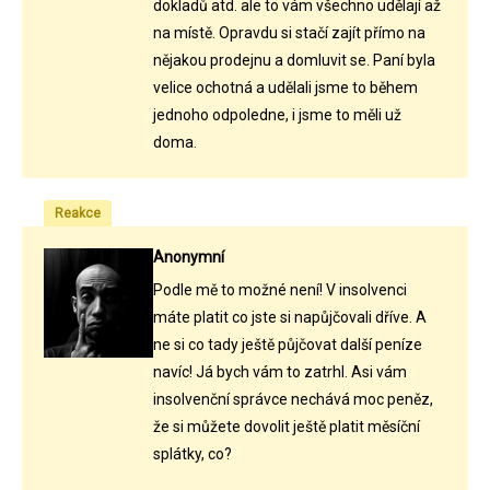
dokladů atd. ale to vám všechno udělají až
na místě. Opravdu si stačí zajít přímo na
nějakou prodejnu a domluvit se. Paní byla
velice ochotná a udělali jsme to během
jednoho odpoledne, i jsme to měli už
doma.
Reakce
Anonymní
Podle mě to možné není! V insolvenci
máte platit co jste si napůjčovali dříve. A
ne si co tady ještě půjčovat další peníze
navíc! Já bych vám to zatrhl. Asi vám
insolvenční správce nechává moc peněz,
že si můžete dovolit ještě platit měsíční
splátky, co?