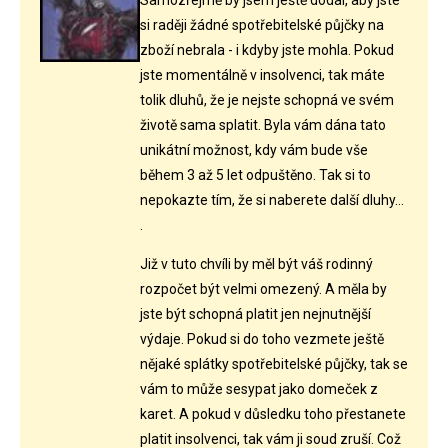
Samozřejmě by jsem ještě dodal, aby jste
si raději žádné spotřebitelské půjčky na
zboží nebrala - i kdyby jste mohla. Pokud
jste momentálně v insolvenci, tak máte
tolik dluhů, že je nejste schopná ve svém
životě sama splatit. Byla vám dána tato
unikátní možnost, kdy vám bude vše
během 3 až 5 let odpuštěno. Tak si to
nepokazte tím, že si naberete další dluhy...
.
Již v tuto chvíli by měl být váš rodinný
rozpočet být velmi omezený. A měla by
jste být schopná platit jen nejnutnější
výdaje. Pokud si do toho vezmete ještě
nějaké splátky spotřebitelské půjčky, tak se
vám to může sesypat jako domeček z
karet. A pokud v důsledku toho přestanete
platit insolvenci, tak vám ji soud zruší. Což