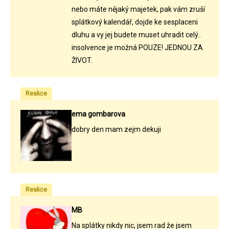
nebo máte nějaký majetek, pak vám zruší
splátkový kalendář, dojde ke sesplaceni
dluhu a vy jej budete muset uhradit celý..
insolvence je možná POUZE! JEDNOU ZA
ŽIVOT.
Reakce
ema gombarova
dobry den mam zejm dekuji
Reakce
MB
Na splátky nikdy nic, jsem rad že jsem