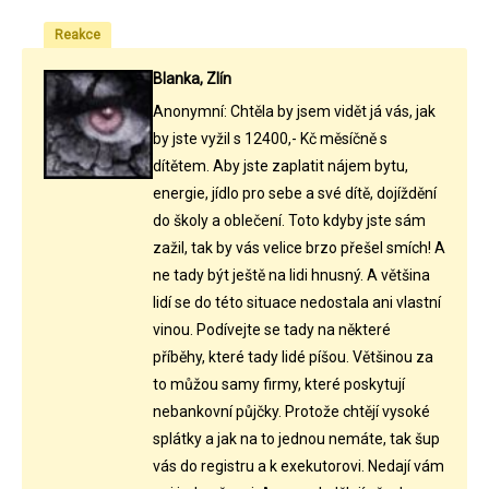
Reakce
Blanka, Zlín
Anonymní: Chtěla by jsem vidět já vás, jak
by jste vyžil s 12400,- Kč měsíčně s
dítětem. Aby jste zaplatit nájem bytu,
energie, jídlo pro sebe a své dítě, dojíždění
do školy a oblečení. Toto kdyby jste sám
zažil, tak by vás velice brzo přešel smích! A
ne tady být ještě na lidi hnusný. A většina
lidí se do této situace nedostala ani vlastní
vinou. Podívejte se tady na některé
příběhy, které tady lidé píšou. Většinou za
to můžou samy firmy, které poskytují
nebankovní půjčky. Protože chtějí vysoké
splátky a jak na to jednou nemáte, tak šup
vás do registru a k exekutorovi. Nedají vám