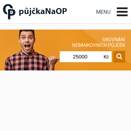
Půjčka na OP občanský
průkaz
MENU
SROVNÁNÍ
NEBANKOVNÍCH PŮJČEK
Kč