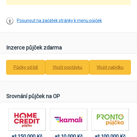
Posunout na začátek stránky k menu půjček
Inzerce půjček zdarma
Půjčky od lidí
Vložit poptávku
Vložit nabídku
Srovnání půjček na OP
až 250 000 Kč
až 10 000 Kč
až 100 000 Kč