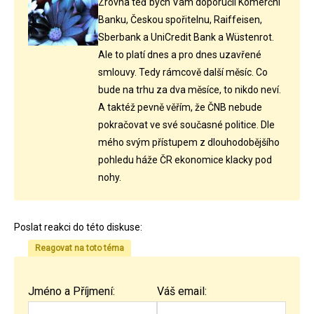
Zrovna teď bych Vám doporučil Komerční
Banku, Českou spořitelnu, Raiffeisen,
Sberbank a UniCredit Bank a Wüstenrot.
Ale to platí dnes a pro dnes uzavřené
smlouvy. Tedy rámcově další měsíc. Co
bude na trhu za dva měsíce, to nikdo neví.
A taktéž pevně věřím, že ČNB nebude
pokračovat ve své současné politice. Dle
mého svým přístupem z dlouhodobějšího
pohledu háže ČR ekonomice klacky pod
nohy.
Poslat reakci do této diskuse:
Reagovat na toto téma
Jméno a Příjmení:
Váš email: