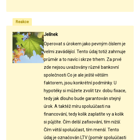
Reakce
Jelínek
Operovat s úrokem jako pevným číslem je
velmi zavádějící. Tento údaj totiž zahrnuje
průměr a to navíc i skrze trhem. Za prvé
zde nejsou uvažovány různé bankovní
společnosti Co je ale ještě větším
faktorem, jsou konkrétní podmínky. U
hypotéky si můžete zvolit tzv. dobu fixace,
tedy jak dlouho bude garantován stejný
úrok. A taktéž míru spoluúčasti na
financování, tedy kolik zaplatíte vy a kolik
si půjčíte. Čím delší zafixování, tím nižší.
Čím větší spoluúčast, tím menší. Tento
údaj je označován LTV (poměr spoluúčasti