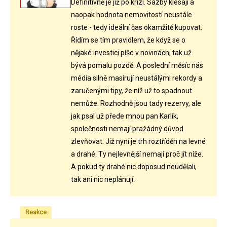
Definitivně je již po krizi. Sazby klesají a
naopak hodnota nemovitostí neustále
roste - tedy ideální čas okamžitě kupovat.
Řídím se tím pravidlem, že když se o
nějaké investici píše v novinách, tak už
bývá pomalu pozdě. A poslední měsíc nás
média silně masírují neustálými rekordy a
zaručenými tipy, že níž už to spadnout
nemůže. Rozhodně jsou tady rezervy, ale
jak psal už přede mnou pan Karlík,
společnosti nemají pražádný důvod
zlevňovat. Již nyní je trh roztříděn na levné
a drahé. Ty nejlevnější nemají proč jít níže.
A pokud ty drahé nic doposud neudělali,
tak ani nic neplánují.
Reakce