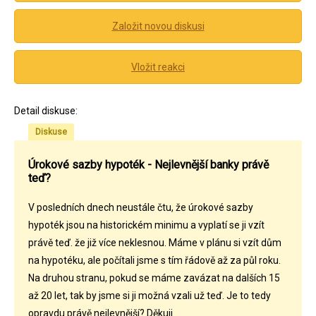
Založit novou diskusi
Vložit reakci
Detail diskuse:
Diskuse
Úrokové sazby hypoték - Nejlevnější banky právě
teď?
V posledních dnech neustále čtu, že úrokové sazby
hypoték jsou na historickém minimu a vyplatí se ji vzít
právě teď. že již více neklesnou. Máme v plánu si vzít dům
na hypotéku, ale počítali jsme s tím řádově až za půl roku.
Na druhou stranu, pokud se máme zavázat na dalších 15
až 20 let, tak by jsme si ji možná vzali už teď. Je to tedy
opravdu právě nejlevnější? Děkuji