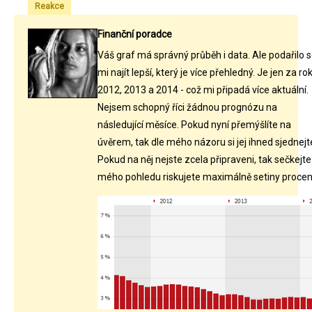
Reakce
Finanční poradce
Váš graf má správný průběh i data. Ale podařilo 
mi najít lepší, který je více přehledný. Je jen za ro
2012, 2013 a 2014 - což mi připadá více aktuální.
Nejsem schopný říci žádnou prognózu na
následující měsíce. Pokud nyní přemýšlíte na
úvěrem, tak dle mého názoru si jej ihned sjednejt
Pokud na něj nejste zcela připraveni, tak sečkejte
mého pohledu riskujete maximálně setiny procen