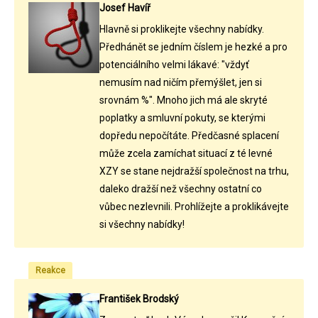
Josef Havíř
Hlavně si proklikejte všechny nabídky.
Předhánět se jedním číslem je hezké a pro
potenciálního velmi lákavé: "vždyť
nemusím nad ničím přemýšlet, jen si
srovnám %". Mnoho jich má ale skryté
poplatky a smluvní pokuty, se kterými
dopředu nepočítáte. Předčasné splacení
může zcela zamíchat situací z té levné
XZY se stane nejdražší společnost na trhu,
daleko dražší než všechny ostatní co
vůbec nezlevnili. Prohlížejte a proklikávejte
si všechny nabídky!
Reakce
František Brodský