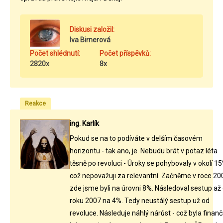
Diskusi založil:
Iva Birnerová
Počet shlédnutí:
Počet příspěvků:
2820x
8x
Reakce
ing. Karlík
Pokud se na to podíváte v delším časovém
horizontu - tak ano, je. Nebudu brát v potaz léta
těsně po revoluci - Úroky se pohybovaly v okolí 15
což nepovažuji za relevantní. Začněme v roce 20
zde jsme byli na úrovni 8%. Následoval sestup až
roku 2007 na 4%. Tedy neustálý sestup už od
revoluce. Následuje náhlý nárůst - což byla finanč