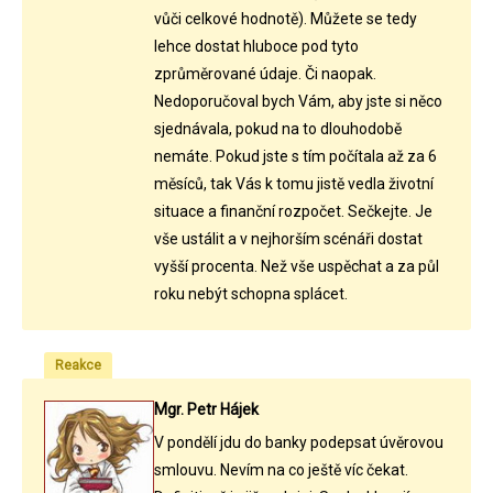
vůči celkové hodnotě). Můžete se tedy
lehce dostat hluboce pod tyto
zprůměrované údaje. Či naopak.
Nedoporučoval bych Vám, aby jste si něco
sjednávala, pokud na to dlouhodobě
nemáte. Pokud jste s tím počítala až za 6
měsíců, tak Vás k tomu jistě vedla životní
situace a finanční rozpočet. Sečkejte. Je
vše ustálit a v nejhorším scénáři dostat
vyšší procenta. Než vše uspěchat a za půl
roku nebýt schopna splácet.
Reakce
Mgr. Petr Hájek
V pondělí jdu do banky podepsat úvěrovou
smlouvu. Nevím na co ještě víc čekat.