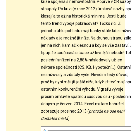
krize spojená s nemovitostmi. Poprvé v ČR sazby
stoupaly. Po krizi (v roce 2012) úrokové sazby op
klesají a to až na historická minima. Jestli bude
tento trend výboje pokračovat? Těžko říci. Z
jednoho úhlu pohledu mají banky stále kde snižo
náklady a je možné jít níže. Na druhou stranu zále
jen na nich, kam až klesnou a kdy se vše zastaví.
tipuji, že současná situace už levnější nebude! To
poslední snížení na 2,88% následovaly už jen
některé společnosti (ČS, KB, Hypoteční...). Ostatní 
nesnižovaly a zůstaly výše. Nevidím tedy důvod,
proč by nyní měli jít ještě níže, když již teď mají op
ostatním konkurenční výhodu. V grafu vývoje
prosím omluvte špatnou časovou osu - poslední
údajem je červen 2014. Excel mi tam bohužel
zobrazuje prosinec 2013 (
protože na ose není
dostatek místa
).