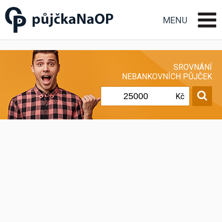
Půjčka na OP občanský
průkaz
MENU
SROVNÁNÍ
NEBANKOVNÍCH PŮJČEK
Kč