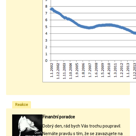
Reakce
Finanční poradce
Dobrý den, rád bych Vás trochu poupravil.
Nemáte pravdu s tím, že se zavazujete na