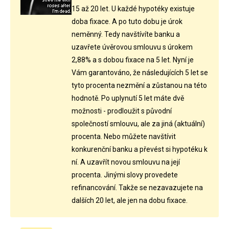
15 až 20 let. U každé hypotéky existuje
doba fixace. A po tuto dobu je úrok
neměnný. Tedy navštívíte banku a
uzavřete úvěrovou smlouvu s úrokem
2,88% a s dobou fixace na 5 let. Nyní je
Vám garantováno, že následujících 5 let se
tyto procenta nezmění a zůstanou na této
hodnotě. Po uplynutí 5 let máte dvě
možnosti - prodloužit s původní
společností smlouvu, ale za jiná (aktuální)
procenta. Nebo můžete navštívit
konkurenční banku a převést si hypotéku k
ní. A uzavřít novou smlouvu na její
procenta. Jinými slovy provedete
refinancování. Takže se nezavazujete na
dalších 20 let, ale jen na dobu fixace.