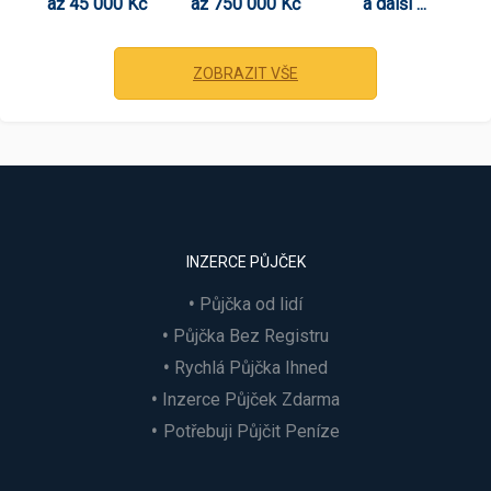
až 45 000 Kč
až 750 000 Kč
a další ...
ZOBRAZIT VŠE
INZERCE PŮJČEK
Půjčka od lidí
Půjčka Bez Registru
Rychlá Půjčka Ihned
Inzerce Půjček Zdarma
Potřebuji Půjčit Peníze