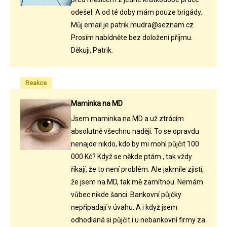
odešel. A od té doby mám pouze brigády.
Můj email je patrik.mudra@seznam.cz.
Prosím nabídněte bez doložení příjmu.
Děkuji, Patrik.
Reakce
Maminka na MD
Jsem maminka na MD a už ztrácím
absolutně všechnu naději. To se opravdu
nenajde nikdo, kdo by mi mohl půjčit 100
000 Kč? Když se někde ptám , tak vždy
říkají, že to není problém. Ale jakmile zjistí,
že jsem na MD, tak mě zamítnou. Nemám
vůbec nikde šanci. Bankovní půjčky
nepřipadají v úvahu. A i když jsem
odhodlaná si půjčit i u nebankovní firmy za