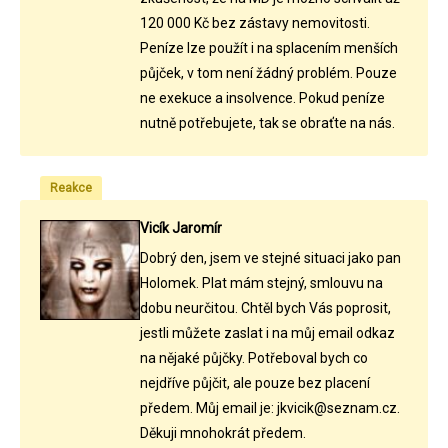
120 000 Kč bez zástavy nemovitosti.
Peníze lze použít i na splacením menších
půjček, v tom není žádný problém. Pouze
ne exekuce a insolvence. Pokud peníze
nutně potřebujete, tak se obraťte na nás.
Reakce
Vicík Jaromír
Dobrý den, jsem ve stejné situaci jako pan
Holomek. Plat mám stejný, smlouvu na
dobu neurčitou. Chtěl bych Vás poprosit,
jestli můžete zaslat i na můj email odkaz
na nějaké půjčky. Potřeboval bych co
nejdříve půjčit, ale pouze bez placení
předem. Můj email je: jkvicik@seznam.cz.
Děkuji mnohokrát předem.