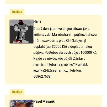
Reakce
Hana
Dobrý den, jsem ve stejné situaci jako
většina zde. Marně sháním půjčku, bohužel
mám exekuci na plat. Chtěla bych jí
doplatit (asi 30000 Kč) a doplatit malou
půjčku. Potřebovala bych půjčit 100000 Kč.
Najde se někdo, kdo půjčí? Zástavu
nemám. Třeba na směnku? Kontakt:
jezinka24@seznam.cz, Telefon:
608627638.
Reakce
Pavel Masarik