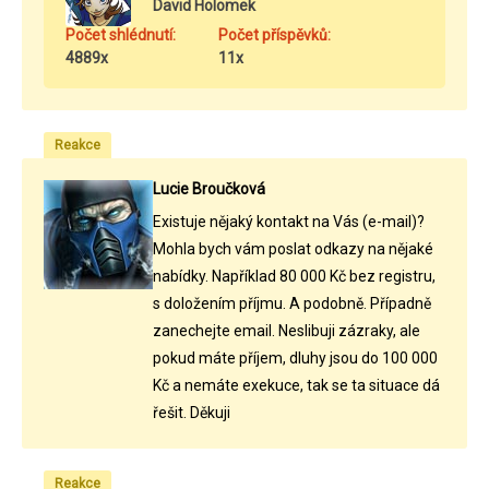
David Holomek
Počet shlédnutí:
Počet příspěvků:
4889x
11x
Reakce
Lucie Broučková
Existuje nějaký kontakt na Vás (e-mail)?
Mohla bych vám poslat odkazy na nějaké
nabídky. Například 80 000 Kč bez registru,
s doložením příjmu. A podobně. Případně
zanechejte email. Neslibuji zázraky, ale
pokud máte příjem, dluhy jsou do 100 000
Kč a nemáte exekuce, tak se ta situace dá
řešit. Děkuji
Reakce