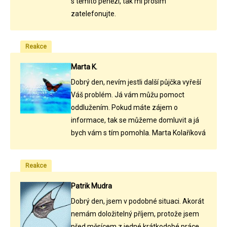
s těmito penězi, tak mi prosím
zatelefonujte.
Reakce
Marta K.
Dobrý den, nevím jestli další půjčka vyřeší
Váš problém. Já vám můžu pomoct
oddlužením. Pokud máte zájem o
informace, tak se můžeme domluvit a já
bych vám s tím pomohla. Marta Kolaříková
Reakce
Patrik Mudra
Dobrý den, jsem v podobné situaci. Akorát
nemám doložitelný příjem, protože jsem
před měsícem z jedné krátkodobé práce