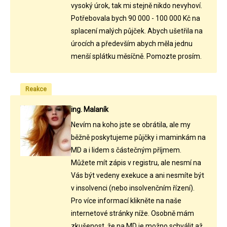
vysoký úrok, tak mi stejně nikdo nevyhoví.
Potřebovala bych 90 000 - 100 000 Kč na
splacení malých půjček. Abych ušetřila na
úrocích a především abych měla jednu
menší splátku měsíčně. Pomozte prosím.
Reakce
ing. Malaník
Nevím na koho jste se obrátila, ale my
běžně poskytujeme půjčky i maminkám na
MD a i lidem s částečným příjmem.
Můžete mít zápis v registru, ale nesmí na
Vás být vedeny exekuce a ani nesmíte být
v insolvenci (nebo insolvenčním řízení).
Pro více informací klikněte na naše
internetové stránky níže. Osobně mám
zkušenost, že na MD je možno schválit až