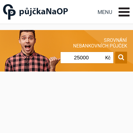
Půjčka na OP občanský
průkaz
MENU
SROVNÁNÍ
NEBANKOVNÍCH PŮJČEK
Kč