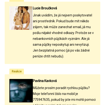
Lucie Broučková
Jinak uvádím, že já nejsem poskytovatel
ani prostředník. Pokud bude mít někdo
zájem, tak může zanechat email, já mu
pošlu nějaké vhodné odkazy. Protože se v
nebankovních půjčkách vyznám. Ale já
sama půjčky neposkytuji ani nevyřizuji.
Jen bezplatná pomoc (já po vás žádné
peníze chtít nebudu).
Reakce
Pavlina Kavková
Můžete prosím poradit rychlou půjčku?
Moje telefonní číslo na mobil je
775947635, pokud by jste mi mohli pomoci