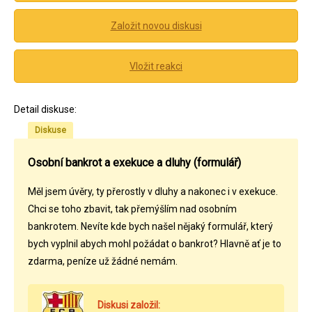
Založit novou diskusi
Vložit reakci
Detail diskuse:
Diskuse
Osobní bankrot a exekuce a dluhy (formulář)
Měl jsem úvěry, ty přerostly v dluhy a nakonec i v exekuce.
Chci se toho zbavit, tak přemýšlím nad osobním
bankrotem. Nevíte kde bych našel nějaký formulář, který
bych vyplnil abych mohl požádat o bankrot? Hlavně ať je to
zdarma, peníze už žádné nemám.
Diskusi založil: