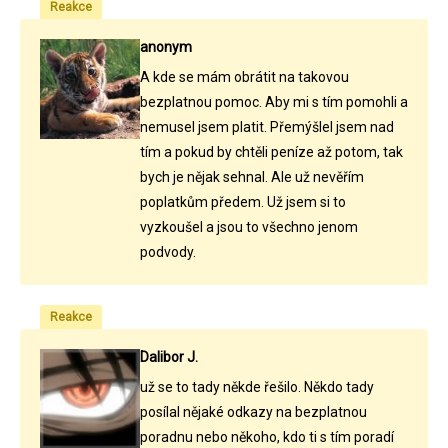
Reakce
anonym
A kde se mám obrátit na takovou
bezplatnou pomoc. Aby mi s tím pomohli a
nemusel jsem platit. Přemýšlel jsem nad
tím a pokud by chtěli peníze až potom, tak
bych je nějak sehnal. Ale už nevěřím
poplatkům předem. Už jsem si to
vyzkoušel a jsou to všechno jenom
podvody.
Reakce
Dalibor J.
už se to tady někde řešilo. Někdo tady
posílal nějaké odkazy na bezplatnou
poradnu nebo někoho, kdo ti s tím poradí