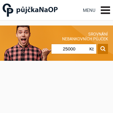
Půjčka na OP občanský
průkaz
MENU
SROVNÁNÍ
NEBANKOVNÍCH PŮJČEK
Kč