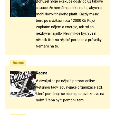
Bohužel moje exekuce došly do už takové
situace, že nemám peníze na to, abych si
mohl dovolit někoho platit. Každý měsíc
beru po srážkách cca 12000 Kč. Když
zaplatím nájem a energie, tak mi ani
nezbývá na jídlo. Nevím kde bych vzal
několik tisíc na nějaké poradce a právníky.
Nemám na to.
Reakce
Regina
A díval jsi se po nějaké pomoci online.
Většinou tady jsou nějaké organizace atd.,
které pomáhají se lidem postavit znovu na
nohy. Třeba by ti pomohli tam.