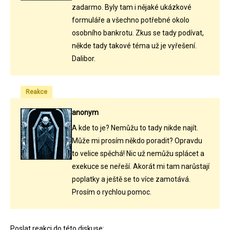
zadarmo. Byly tam i nějaké ukázkové
formuláře a všechno potřebné okolo
osobního bankrotu. Zkus se tady podívat,
někde tady takové téma už je vyřešení.
Dalibor.
Reakce
anonym
A kde to je? Nemůžu to tady nikde najít.
Může mi prosím někdo poradit? Opravdu
to velice spěchá! Nic už nemůžu splácet a
exekuce se neřeší. Akorát mi tam narůstají
poplatky a ještě se to více zamotává.
Prosím o rychlou pomoc.
Poslat reakci do této diskuse: