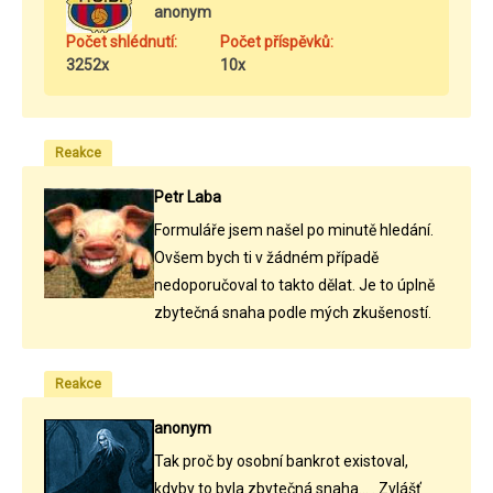
anonym
Počet shlédnutí:
Počet příspěvků:
3252x
10x
Reakce
Petr Laba
Formuláře jsem našel po minutě hledání.
Ovšem bych ti v žádném případě
nedoporučoval to takto dělat. Je to úplně
zbytečná snaha podle mých zkušeností.
Reakce
anonym
Tak proč by osobní bankrot existoval,
kdyby to byla zbytečná snaha... . Zvlášť