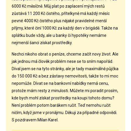
6000 Kč měsíčně. Můj plat po zaplacení mých restů
zůstává 11 200 Kč čistého, přítelkyně má každý měsíc
pevné 4000 Kč čistého plus nějaké pravidelné menší
příjmy, které činí 1000 Kč za každý den v brigádě. Takže na
splátku bude vždy, ale u banky či hypotéky nemáme
nejmenší šanci získat prostředky.
Nechci nikoho obrat o peníze, chceme začít novy život. Ale
jak jednou má člověk problém nese se to sním napořád.
Díval jsem se na tyto stránky, ale je tady maximálně půjčka
do 150 000 Kč a bez zástavy nemovitosti, takže to mi moc
nepomůže. Dívat se na bankovní nabídky nemá cenu,
protože mám resty z minulosti. Můžete mi poradit prosím,
kde bych mohl získat prostředky na koupi tohoto domu?
Není problém potom barákem ručit. Teď nemohu ručit
ničím, když jsme v pronájmu. Děkuji za případné odpovědi.
S pozdravem Milan Karel.