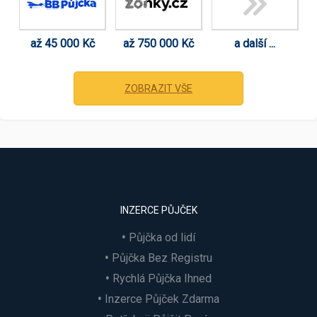
až 45 000 Kč
až 750 000 Kč
a další ...
ZOBRAZIT VŠE
INZERCE PŮJČEK
Půjčka od lidí
Půjčka Bez Registru
Rychlá Půjčka Ihned
Inzerce Půjček Zdarma