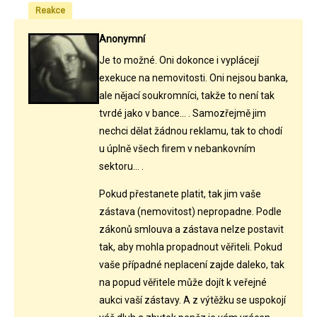
Reakce
Anonymní
Je to možné. Oni dokonce i vyplácejí
exekuce na nemovitosti. Oni nejsou banka,
ale nějací soukromníci, takže to není tak
tvrdé jako v bance... . Samozřejmě jim
nechci dělat žádnou reklamu, tak to chodí
u úplně všech firem v nebankovním
sektoru... .
Pokud přestanete platit, tak jim vaše
zástava (nemovitost) nepropadne. Podle
zákonů smlouva a zástava nelze postavit
tak, aby mohla propadnout věřiteli. Pokud
vaše případné neplacení zajde daleko, tak
na popud věřitele může dojít k veřejné
aukci vaší zástavy. A z výtěžku se uspokojí