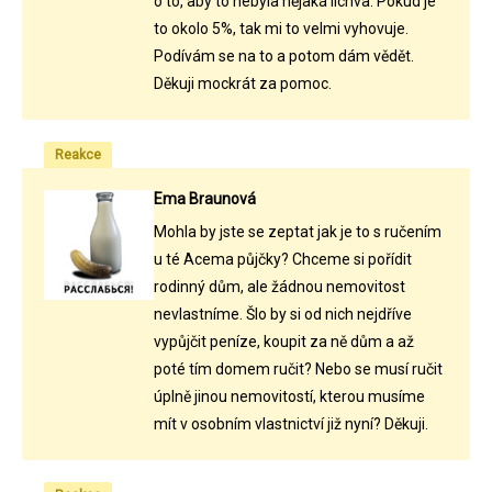
o to, aby to nebyla nějaká lichva. Pokud je
to okolo 5%, tak mi to velmi vyhovuje.
Podívám se na to a potom dám vědět.
Děkuji mockrát za pomoc.
Reakce
Ema Braunová
Mohla by jste se zeptat jak je to s ručením
u té Acema půjčky? Chceme si pořídit
rodinný dům, ale žádnou nemovitost
nevlastníme. Šlo by si od nich nejdříve
vypůjčit peníze, koupit za ně dům a až
poté tím domem ručit? Nebo se musí ručit
úplně jinou nemovitostí, kterou musíme
mít v osobním vlastnictví již nyní? Děkuji.