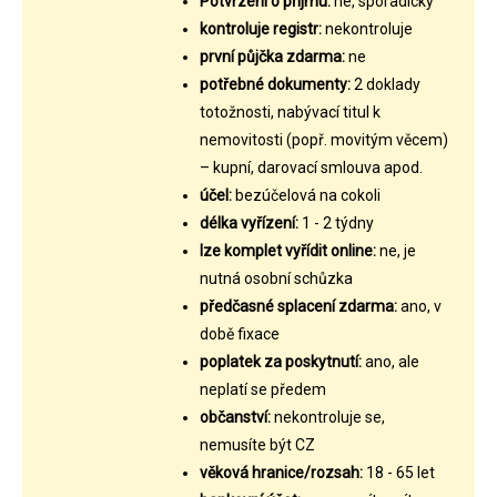
Potvrzení o příjmu:
ne, sporadicky
kontroluje registr:
nekontroluje
první půjčka zdarma:
ne
potřebné dokumenty:
2 doklady
totožnosti, nabývací titul k
nemovitosti (popř. movitým věcem)
– kupní, darovací smlouva apod.
účel:
bezúčelová na cokoli
délka vyřízení:
1 - 2 týdny
lze komplet vyřídit online:
ne, je
nutná osobní schůzka
předčasné splacení zdarma:
ano, v
době fixace
poplatek za poskytnutí:
ano, ale
neplatí se předem
občanství:
nekontroluje se,
nemusíte být CZ
věková hranice/rozsah:
18 - 65 let