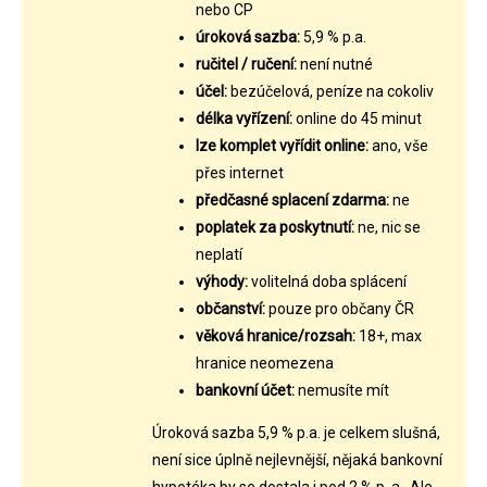
nebo CP
úroková sazba:
5,9 % p.a.
ručitel / ručení:
není nutné
účel:
bezúčelová, peníze na cokoliv
délka vyřízení:
online do 45 minut
lze komplet vyřídit online:
ano, vše
přes internet
předčasné splacení zdarma:
ne
poplatek za poskytnutí:
ne, nic se
neplatí
výhody:
volitelná doba splácení
občanství:
pouze pro občany ČR
věková hranice/rozsah:
18+, max
hranice neomezena
bankovní účet:
nemusíte mít
Úroková sazba 5,9 % p.a. je celkem slušná,
není sice úplně nejlevnější, nějaká bankovní