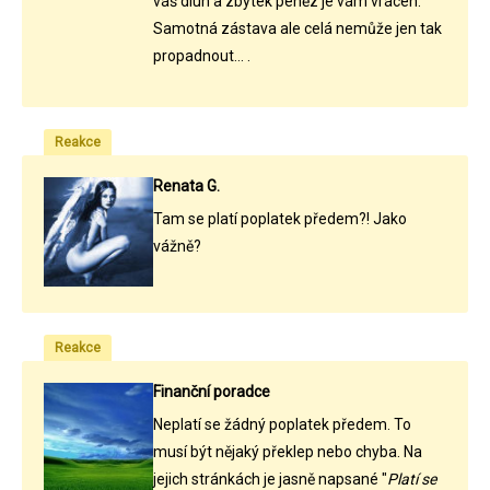
váš dluh a zbytek peněz je vám vrácen.
Samotná zástava ale celá nemůže jen tak
propadnout... .
Reakce
Renata G.
Tam se platí poplatek předem?! Jako
vážně?
Reakce
Finanční poradce
Neplatí se žádný poplatek předem. To
musí být nějaký překlep nebo chyba. Na
jejich stránkách je jasně napsané "
Platí se