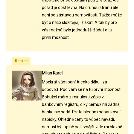
hypotéka by se dostala i pod 2 % p. a.. Ale
pořád je dost levná. Na druhou stranu ale
není se zástavou nemovitosti. Takže může
být o něco složitější ji získat. A tak by pro
vás možná bylo jednodušší žádat o tu
první možnost.
Reakce
Milan Karel
Mockrát vám paní Alenko děkuji za
odpověď. Podívám se na tu první možnost.
Bohužel mám z minulosti zápis v
bankovním registru, díky čemuž mi žádná
banka nic nedá. Proto hledám nebankovní
nabídky. Ohledně ceny to vůbec nevadí,
nemusí být úplně nejlevnější. Jde mi hlavně