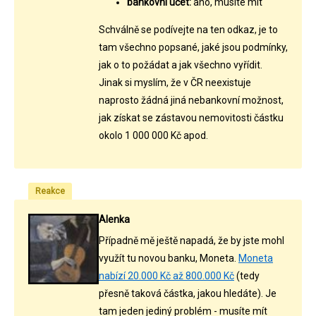
bankovní účet:
ano, musíte mít
Schválně se podívejte na ten odkaz, je to
tam všechno popsané, jaké jsou podmínky,
jak o to požádat a jak všechno vyřídit.
Jinak si myslím, že v ČR neexistuje
naprosto žádná jiná nebankovní možnost,
jak získat se zástavou nemovitosti částku
okolo 1 000 000 Kč apod.
Reakce
Alenka
Případně mě ještě napadá, že by jste mohl
využít tu novou banku, Moneta.
Moneta
nabízí 20.000 Kč až 800.000 Kč
(tedy
přesně taková částka, jakou hledáte). Je
tam jeden jediný problém - musíte mít