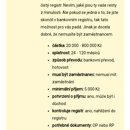
čistý registr. Nevím, jaké jsou ty vaše resty
z minulosti. Ale pokud se jedná o to, že jste
skončil v bankovním registru, tak tato
možnost pro vás padá. Jinak je docela
dobré, že nemusíte být zaměstnancem.
částka:
20.000 - 800.000 Kč
splatnost:
24 - 120 měsíců
způsob převodu:
bankovní převod,
hotovost
musí být zaměstnanec:
nemusí mít
zaměstnání
minimální příjem:
5.000 Kč
potvrzení o příjmu:
ano, může být i
důchod
kontroluje registr:
ano, nahlížení do
registru
potřebné dokumenty:
OP nebo ŘP