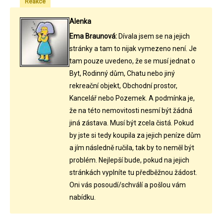
Reakce
Alenka
Ema Braunová:
Dívala jsem se na jejich
stránky a tam to nijak vymezeno není. Je
tam pouze uvedeno, že se musí jednat o
Byt, Rodinný dům, Chatu nebo jiný
rekreační objekt, Obchodní prostor,
Kancelář nebo Pozemek. A podmínka je,
že na této nemovitosti nesmí být žádná
jiná zástava. Musí být zcela čistá. Pokud
by jste si tedy koupila za jejich peníze dům
a jím následně ručila, tak by to neměl být
problém. Nejlepší bude, pokud na jejich
stránkách vyplníte tu předběžnou žádost.
Oni vás posoudí/schválí a pošlou vám
nabídku.