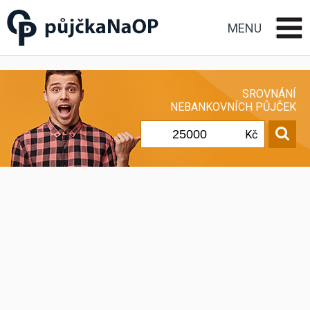
Půjčka na OP občanský
průkaz
MENU
SROVNÁNÍ
NEBANKOVNÍCH PŮJČEK
Kč