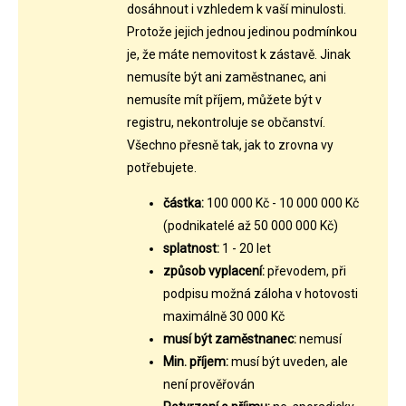
dosáhnout i vzhledem k vaší minulosti.
Protože jejich jednou jedinou podmínkou
je, že máte nemovitost k zástavě. Jinak
nemusíte být ani zaměstnanec, ani
nemusíte mít příjem, můžete být v
registru, nekontroluje se občanství.
Všechno přesně tak, jak to zrovna vy
potřebujete.
částka:
100 000 Kč - 10 000 000 Kč
(podnikatelé až 50 000 000 Kč)
splatnost:
1 - 20 let
způsob vyplacení:
převodem, při
podpisu možná záloha v hotovosti
maximálně 30 000 Kč
musí být zaměstnanec:
nemusí
Min. příjem:
musí být uveden, ale
není prověřován