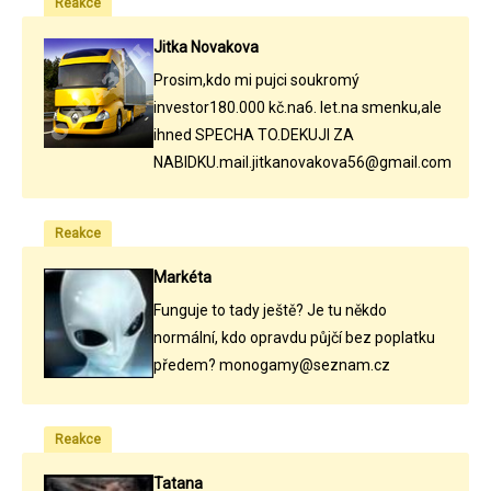
Reakce
Jitka Novakova
Prosim,kdo mi pujci soukromý
investor180.000 kč.na6. let.na smenku,ale
ihned SPECHA TO.DEKUJI ZA
NABIDKU.mail.jitkanovakova56@gmail.com
Reakce
Markéta
Funguje to tady ještě? Je tu někdo
normální, kdo opravdu půjčí bez poplatku
předem? monogamy@seznam.cz
Reakce
Tatana