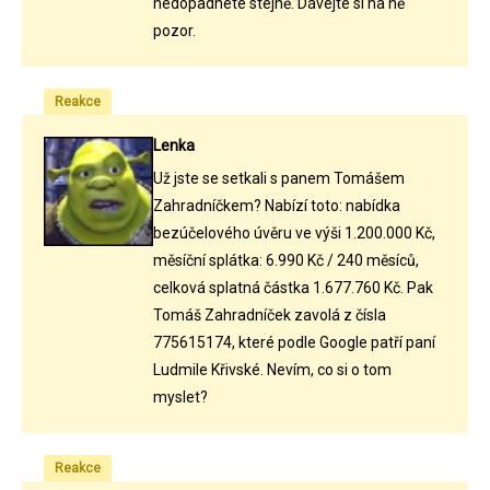
nedopadnete stejně. Dávejte si na ně
pozor.
Reakce
Lenka
Už jste se setkali s panem Tomášem
Zahradníčkem? Nabízí toto: nabídka
bezúčelového úvěru ve výši 1.200.000 Kč,
měsíční splátka: 6.990 Kč / 240 měsíců,
celková splatná částka 1.677.760 Kč. Pak
Tomáš Zahradníček zavolá z čísla
775615174, které podle Google patří paní
Ludmile Křivské. Nevím, co si o tom
myslet?
Reakce