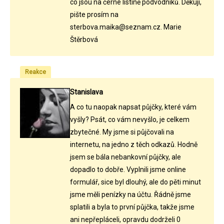
co jsou na černé listině podvodníků. Děkuji,
pište prosím na
sterbova.maika@seznam.cz. Marie
Štěrbová
Reakce
Stanislava
A co tu naopak napsat půjčky, které vám
vyšly? Psát, co vám nevyšlo, je celkem
zbytečné. My jsme si půjčovali na
internetu, na jedno z těch odkazů. Hodně
jsem se bála nebankovní půjčky, ale
dopadlo to dobře. Vyplnili jsme online
formulář, sice byl dlouhý, ale do pěti minut
jsme měli penízky na účtu. Řádně jsme
splatili a byla to první půjčka, takže jsme
ani nepřepláceli, opravdu dodrželi 0