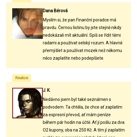
Dana Bérová
Myslím si, že pan Finanční poradce má
pravdu. Černou listinu by jste stejně nikdy
nedokázali mít aktuální. Spíš se řídit těmi
radami a používat selský rozum. A hlavně
přemýšlet a používat mozek než někomu
něco zaplatíte nebo podepíšete.
Reakce
J. K.
Nedávno jsem byl také seznámen s
podvodem. Ta chtěla, že chce ať zaplatím
za expresní převod, ať mám peníze
během pár hodin na účtě. Ať jí pošlu za dva
O2 kupony, oba na 250 Kč. A tím jí zaplatím