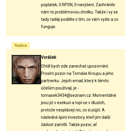
poplatek, 0 RPSN, 0 navýšení. Zachránilo
nám to problémovou chvilku. Takže i vy se
tady raději podělte s tím, co vám vyšlo a co
funguje.
Reakce
Voráček
Chtěl bych zde zanechat upozornění.
Prosím pozor na Tomáše Kroupu a jeho
partnerku. Jejich email, který k těmto
účelům používají, je -
tomasek3434@seznam.cz. Momentálně
jsou již v exekuci a topí se v dluzích,
protože nesplácejí nic, co si půjčí. A
následně špiní investory, kteří jim další
žádost zamítli. Takže pozor, ať