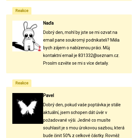
Reakce
Naďa
Dobrý den, mohl by jste se mi ozvat na
email pane soukromý podnikateli? Měla
bych zájem o nabízenou práci. Můj
kontaktní email je 831332@seznam.cz.
Prosím ozvěte se mi s více detaily.
Reakce
Pavel
Dobrý den, pokud vaše poptávka je stále
aktuální, jsem schopen dát úvěr v
požadované výši. Jediné co musíte
souhlasit je s mou úrokovou sazbou, která
bude činit 50% z celkové částky. Rovněž