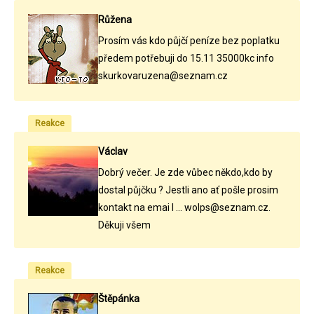
Růžena
Prosím vás kdo půjčí peníze bez poplatku
předem potřebuji do 15.11 35000kc info
skurkovaruzena@seznam.cz
Reakce
Václav
Dobrý večer. Je zde vůbec někdo,kdo by
dostal půjčku ? Jestli ano ať pošle prosim
kontakt na emai l ... wolps@seznam.cz.
Děkuji všem
Reakce
Štěpánka