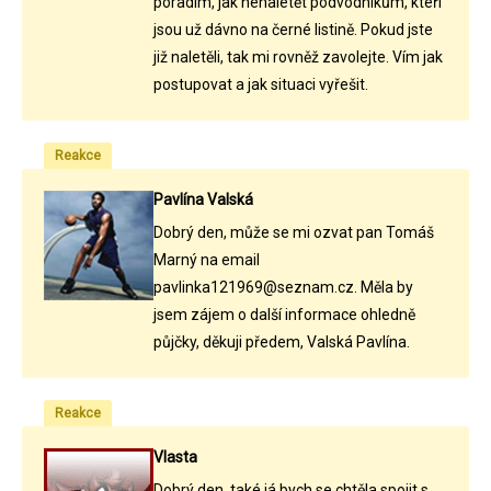
poradím, jak nenaletět podvodníkům, kteří
jsou už dávno na černé listině. Pokud jste
již naletěli, tak mi rovněž zavolejte. Vím jak
postupovat a jak situaci vyřešit.
Reakce
Pavlína Valská
Dobrý den, může se mi ozvat pan Tomáš
Marný na email
pavlinka121969@seznam.cz. Měla by
jsem zájem o další informace ohledně
půjčky, děkuji předem, Valská Pavlína.
Reakce
Vlasta
Dobrý den, také já bych se chtěla spojit s