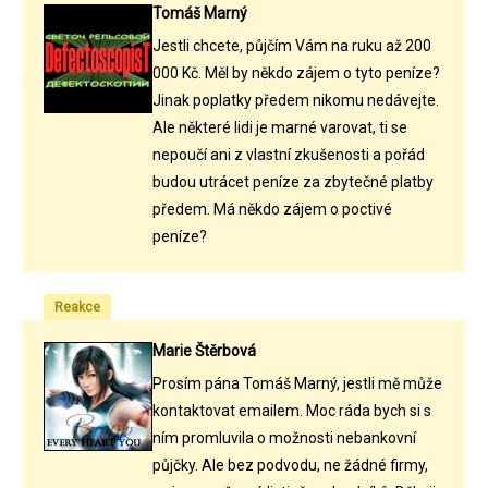
Tomáš Marný
Jestli chcete, půjčím Vám na ruku až 200
000 Kč. Měl by někdo zájem o tyto peníze?
Jinak poplatky předem nikomu nedávejte.
Ale některé lidi je marné varovat, ti se
nepoučí ani z vlastní zkušenosti a pořád
budou utrácet peníze za zbytečné platby
předem. Má někdo zájem o poctivé
peníze?
Reakce
Marie Štěrbová
Prosím pána Tomáš Marný, jestli mě může
kontaktovat emailem. Moc ráda bych si s
ním promluvila o možnosti nebankovní
půjčky. Ale bez podvodu, ne žádné firmy,