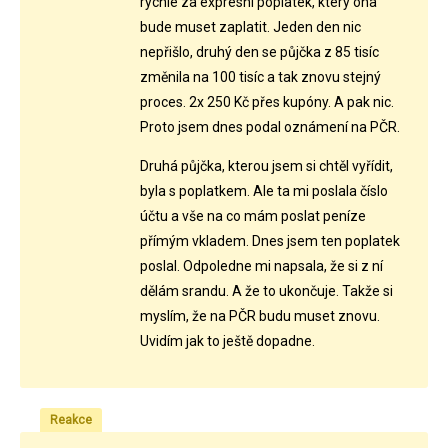
rychle za expresní poplatek, který ona
bude muset zaplatit. Jeden den nic
nepřišlo, druhý den se půjčka z 85 tisíc
změnila na 100 tisíc a tak znovu stejný
proces. 2x 250 Kč přes kupóny. A pak nic.
Proto jsem dnes podal oznámení na PČR.
Druhá půjčka, kterou jsem si chtěl vyřídit,
byla s poplatkem. Ale ta mi poslala číslo
účtu a vše na co mám poslat peníze
přímým vkladem. Dnes jsem ten poplatek
poslal. Odpoledne mi napsala, že si z ní
dělám srandu. A že to ukončuje. Takže si
myslím, že na PČR budu muset znovu.
Uvidím jak to ještě dopadne.
Reakce