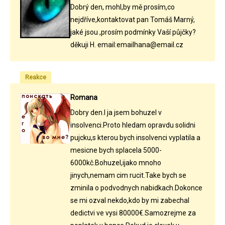
Dobrý den, mohl,by mě prosím,co
nejdříve,kontaktovat pan Tomáš Marný,
jaké jsou ,prosím podmínky Vaší půjčky?
děkuji H. email:emailhana@email.cz
Reakce
Romana
Dobry den.I ja jsem bohuzel v
insolvenci.Proto hledam opravdu solidni
pujcku,s kterou bych insolvenci vyplatila a
mesicne bych splacela 5000-
6000kč.Bohuzel,ijako mnoho
jinych,nemam cim rucit.Take bych se
zminila o podvodnych nabidkach.Dokonce
se mi ozval nekdo,kdo by mi zabechal
dedictvi ve vysi 80000€.Samozrejme za