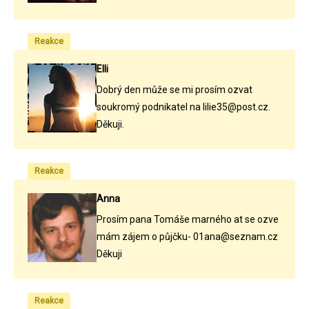
Reakce
Elli
Dobrý den může se mi prosím ozvat
soukromý podnikatel na lilie35@post.cz.
Děkuji.
Reakce
Anna
Prosím pana Tomáše marného at se ozve
mám zájem o půjčku- 01ana@seznam.cz
Děkuji
Reakce