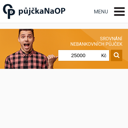
Půjčka na OP občanský
průkaz
MENU
SROVNÁNÍ
NEBANKOVNÍCH PŮJČEK
Kč