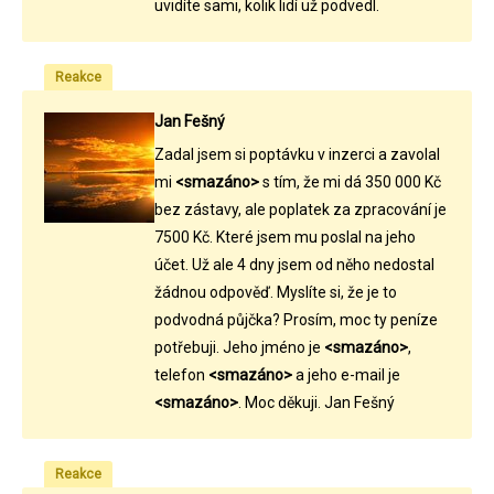
uvidíte sami, kolik lidí už podvedl.
Reakce
Jan Fešný
Zadal jsem si poptávku v inzerci a zavolal
mi
<smazáno>
s tím, že mi dá 350 000 Kč
bez zástavy, ale poplatek za zpracování je
7500 Kč. Které jsem mu poslal na jeho
účet. Už ale 4 dny jsem od něho nedostal
žádnou odpověď. Myslíte si, že je to
podvodná půjčka? Prosím, moc ty peníze
potřebuji. Jeho jméno je
<smazáno>
,
telefon
<smazáno>
a jeho e-mail je
<smazáno>
. Moc děkuji. Jan Fešný
Reakce