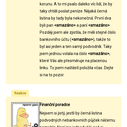
korunu. A to mi psalo daleko víc lidí, že by
taky chtěli poslat peníze. Nějaká černá
listina by tady byla nekonečná. První dva
byli pan
<smazáno>
a paní
<smazáno>
.
Později jsem ale zjistila, že měli stejné číslo
bankovního účtu (
<smazáno>
), takže to
byl asi jeden a ten samý podvodník. Taky
jsem jednou volala na číslo
<smazáno>
,
které Vás ale přesměruje na placenou
linku. To jsem naštěstí položila včas. Dejte
si na to pozor.
Reakce
Finanční poradce
Nejsem si jistý, jestli by černá listina
podvodných nebankovních půjček něčemu