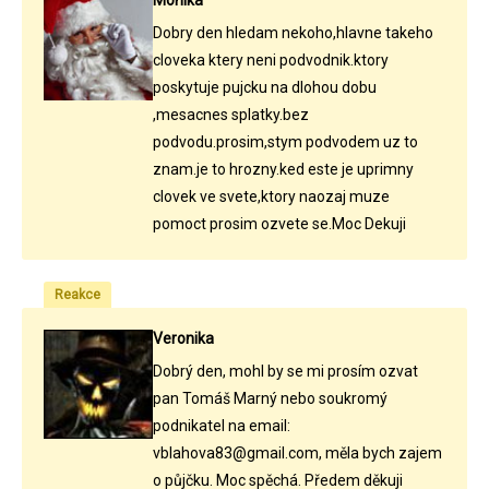
Monika
Dobry den hledam nekoho,hlavne takeho
cloveka ktery neni podvodnik.ktory
poskytuje pujcku na dlohou dobu
,mesacnes splatky.bez
podvodu.prosim,stym podvodem uz to
znam.je to hrozny.ked este je uprimny
clovek ve svete,ktory naozaj muze
pomoct prosim ozvete se.Moc Dekuji
Reakce
Veronika
Dobrý den, mohl by se mi prosím ozvat
pan Tomáš Marný nebo soukromý
podnikatel na email:
vblahova83@gmail.com, měla bych zajem
o půjčku. Moc spěchá. Předem děkuji