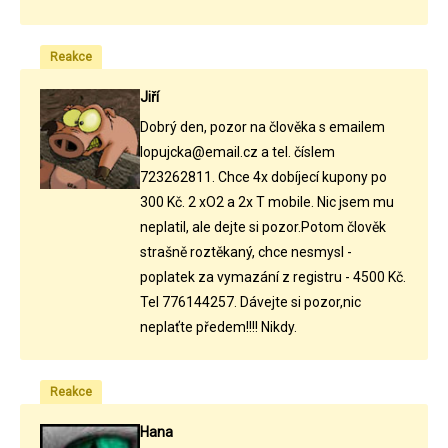
Reakce
Jiří
Dobrý den, pozor na člověka s emailem
lopujcka@email.cz a tel. číslem
723262811. Chce 4x dobíjecí kupony po
300 Kč. 2 xO2 a 2x T mobile. Nic jsem mu
neplatil, ale dejte si pozor.Potom člověk
strašně roztěkaný, chce nesmysl -
poplatek za vymazání z registru - 4500 Kč.
Tel 776144257. Dávejte si pozor,nic
neplaťte předem!!!! Nikdy.
Reakce
Hana