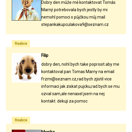
Dobry den může mě kontaktovat Tomás
Marný potrebovala bych jestly by mi
nemohl pomoci s půjčkou můj mail
stepankakupculakova9@seznam.cz
Reakce
Filip
dobry den, nohl bych take poprosit.aby me
kontaktoval pan Tomas Marny na email
Frzmi@seznam.cz,rad bych zjistil vice
informaci jak ziskat pujcku,rad bych se mu
ozval sam,ale nenasel jsem na nej
kontakt. dekuji za pomoc
Reakce