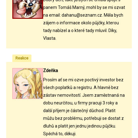
panem Tomáš Marný, mohl by se mi ozvat
na email: dahanu@seznam.cz. Měla bych
zájem o informace okolo půjčky, kterou
tady nabízel a o které tady mluvil. Díky,
Vlasta.
Reakce
Zdeňka
Prosím ať se mi ozve poctivý investor bez
všech poplatků a registru. A hlavně bez
zástav nemovitostí. Jsem zaměstnaná na
dobu neurčitou, u firmy pracuji 3 roky a
další příjem je částečný důchod. Platit
můžu bez problému, potřebuji se dostat z
dluhů a platit jen jednu jedinou půjčku.
Spěchá to, děkuji.