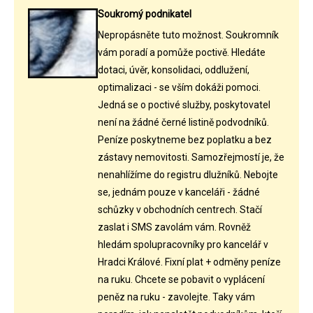
Soukromý podnikatel
Nepropásněte tuto možnost. Soukromník
vám poradí a pomůže poctivě. Hledáte
dotaci, úvěr, konsolidaci, oddlužení,
optimalizaci - se vším dokáži pomoci.
Jedná se o poctivé služby, poskytovatel
není na žádné černé listině podvodníků.
Peníze poskytneme bez poplatku a bez
zástavy nemovitosti. Samozřejmostí je, že
nenahlížíme do registru dlužníků. Nebojte
se, jednám pouze v kanceláři - žádné
schůzky v obchodních centrech. Stačí
zaslat i SMS zavolám vám. Rovněž
hledám spolupracovníky pro kancelář v
Hradci Králové. Fixní plat + odměny peníze
na ruku. Chcete se pobavit o vyplácení
peněz na ruku - zavolejte. Taky vám