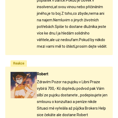
poplatek v bance.Pokud je clovek v
insolvenci,at svou vinou nebo přičiněním
jiného,je to boj.Z toho,co zbyde,nema ani
na najem.Nemluvim o jinych životních
potřebách.Spíše to dostane dlužníka jeste
více ke dnu.I ja hledám solidniho
věřitele,ale uz nedoufam.Pokud by někdo
mezi vami měl to štěstí,prosim dejte vědět.
Reakce
Robert
Zdravím Pozor na pujcku v Libni Praze
vybírá 700,- Kč dopředu podvod pak Vám
slíbí ze pujcku dostanete , podepisujete jen
smlouvu o konzultaci a peníze nikde
Situaci mě vyřešila až půjčka Brokers Help
sice čekáte ale dostane Robert