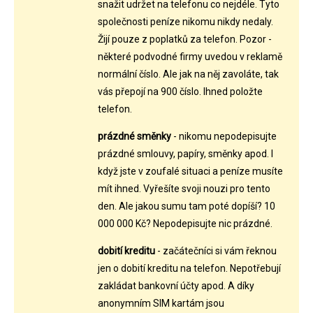
snažit udržet na telefonu co nejdéle. Tyto
společnosti peníze nikomu nikdy nedaly.
Žijí pouze z poplatků za telefon. Pozor -
některé podvodné firmy uvedou v reklamě
normální číslo. Ale jak na něj zavoláte, tak
vás přepojí na 900 číslo. Ihned položte
telefon.
prázdné směnky
- nikomu nepodepisujte
prázdné smlouvy, papíry, směnky apod. I
když jste v zoufalé situaci a peníze musíte
mít ihned. Vyřešíte svoji nouzi pro tento
den. Ale jakou sumu tam poté dopíší? 10
000 000 Kč? Nepodepisujte nic prázdné.
dobití kreditu
- začátečníci si vám řeknou
jen o dobití kreditu na telefon. Nepotřebují
zakládat bankovní účty apod. A díky
anonymním SIM kartám jsou