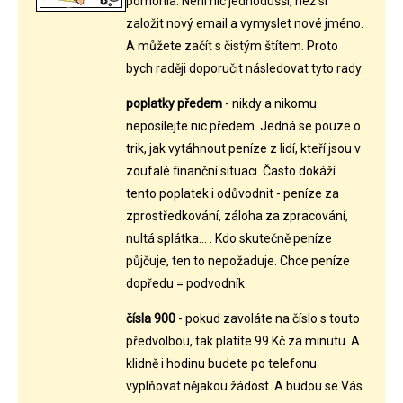
pomohla. Není nic jednodušší, než si
založit nový email a vymyslet nové jméno.
A můžete začít s čistým štítem. Proto
bych raději doporučit následovat tyto rady:
poplatky předem
- nikdy a nikomu
neposílejte nic předem. Jedná se pouze o
trik, jak vytáhnout peníze z lidí, kteří jsou v
zoufalé finanční situaci. Často dokáží
tento poplatek i odůvodnit - peníze za
zprostředkování, záloha za zpracování,
nultá splátka... . Kdo skutečně peníze
půjčuje, ten to nepožaduje. Chce peníze
dopředu = podvodník.
čísla 900
- pokud zavoláte na číslo s touto
předvolbou, tak platíte 99 Kč za minutu. A
klidně i hodinu budete po telefonu
vyplňovat nějakou žádost. A budou se Vás