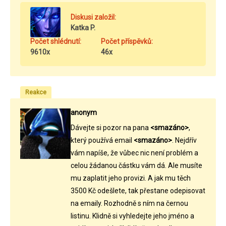
Diskusi založil:
Katka P.
Počet shlédnutí:
Počet příspěvků:
9610x
46x
Reakce
anonym
Dávejte si pozor na pana
<smazáno>
,
který používá email
<smazáno>
. Nejdřív
vám napíše, že vůbec nic není problém a
celou žádanou částku vám dá. Ale musíte
mu zaplatit jeho provizi. A jak mu těch
3500 Kč odešlete, tak přestane odepisovat
na emaily. Rozhodně s ním na černou
listinu. Klidně si vyhledejte jeho jméno a