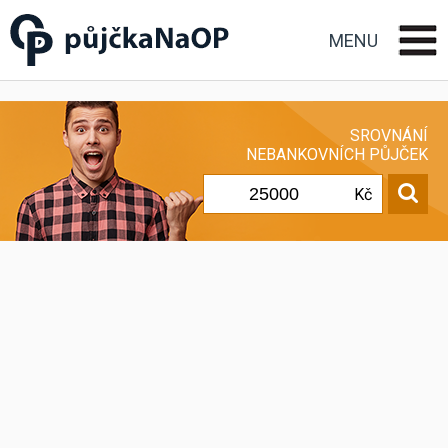
Půjčka na OP občanský
průkaz
MENU
SROVNÁNÍ
NEBANKOVNÍCH PŮJČEK
Kč