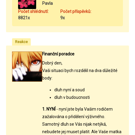
Pavla
Počet shlédnutí:
Počet příspěvků:
8821x
9x
Reakce
Finanční poradce
Dobrý den,
Vaši situaci bych rozdělil na dva důležité
body:
dluh nyní a soud
dluh v budoucnosti
1. NYNÍ
- nyní jste byla Vašim rodičem
zažalována o přidělení výživného.
Samotný dluh se Vás nijak netýká,
nebudete jej muset platit. Ale Vaše matka