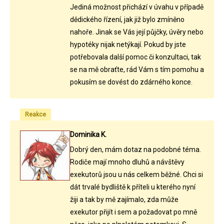
Jediná možnost přichází v úvahu v případě
dědického řízení, jak již bylo zmíněno
nahoře. Jinak se Vás její půjčky, úvěry nebo
hypotéky nijak netýkají. Pokud by jste
potřebovala další pomoc či konzultaci, tak
se na mě obraťte, rád Vám s tím pomohu a
pokusím se dovést do zdárného konce.
Reakce
Dominika K.
Dobrý den, mám dotaz na podobné téma.
Rodiče mají mnoho dluhů a návštěvy
exekutorů jsou u nás celkem běžné. Chci si
dát trvalé bydliště k příteli u kterého nyní
žiji a tak by mě zajímalo, zda může
exekutor přijít i sem a požadovat po mně