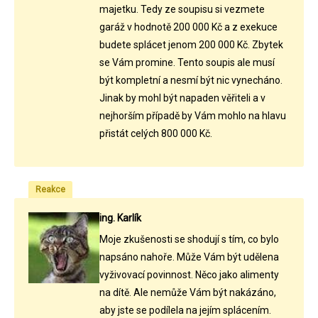
majetku. Tedy ze soupisu si vezmete
garáž v hodnotě 200 000 Kč a z exekuce
budete splácet jenom 200 000 Kč. Zbytek
se Vám promine. Tento soupis ale musí
být kompletní a nesmí být nic vynecháno.
Jinak by mohl být napaden věřiteli a v
nejhorším případě by Vám mohlo na hlavu
přistát celých 800 000 Kč.
Reakce
ing. Karlík
Moje zkušenosti se shodují s tím, co bylo
napsáno nahoře. Může Vám být udělena
vyživovací povinnost. Něco jako alimenty
na dítě. Ale nemůže Vám být nakázáno,
aby jste se podílela na jejím splácením.