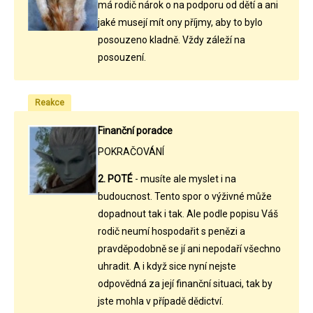
má rodič nárok o na podporu od dětí a ani
jaké musejí mít ony příjmy, aby to bylo
posouzeno kladně. Vždy záleží na
posouzení.
Reakce
Finanční poradce
POKRAČOVÁNÍ
2. POTÉ
- musíte ale myslet i na
budoucnost. Tento spor o výživné může
dopadnout tak i tak. Ale podle popisu Váš
rodič neumí hospodařit s penězi a
pravděpodobně se jí ani nepodaří všechno
uhradit. A i když sice nyní nejste
odpovědná za její finanční situaci, tak by
jste mohla v případě dědictví.