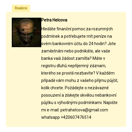
Reakce
Petra Helcova
Hledáte finanční pomoc za rozumných
podmínek a potřebujete mít peníze na
svém bankovním účtu do 24 hodin? Jste
zaměstnáni nebo podnikáte, ale vaše
banka vaši žádost zamítla? Máte v
registru dluhů nepříjemný záznam,
kterého se prostě nezbavíte? V každém
případě vám mohu z vašeho příjmu půjčit,
kolik chcete. Požádejte o nezávazné
posouzení a získejte skvělou nebankovní
půjčku s výhodnými podmínkami. Napište
mi e-mail: petrahelcova@gmail.com
whatsapp +420607476514