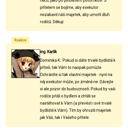
něco, jako po plnoletém potomkovi. S
přítelem se bojíme, aby exekutor
nezabavil náš majetek, aby umořil dluh
rodičů. Děkuji
Reakce
ing. Karlík
Dominika K.: Pokud si dáte trvalé bydliště k
příteli, tak Vám to naopak pomůže.
Ochráníte si tak vlastní majetek - nyní na
něj exekutor může, po změně ne. Dávejte
si ale pozor do budoucnosti. Pokud by vaši
rodiče přišli o bydlení a chtěli se
nastěhovat k Vám (a převést i své trvalé
bydliště k Vám). Tím by ohrozili majetek
jak Váš, tak i Vašeho přítele.