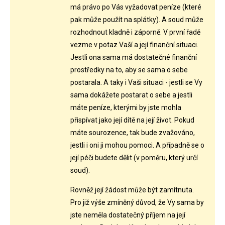
má právo po Vás vyžadovat peníze (které
pak může použít na splátky). A soud může
rozhodnout kladně i záporně. V první řadě
vezme v potaz Vaší a její finanční situaci.
Jestli ona sama má dostatečné finanční
prostředky na to, aby se sama o sebe
postarala. A taky i Vaši situaci - jestli se Vy
sama dokážete postarat o sebe a jestli
máte peníze, kterými by jste mohla
přispívat jako její dítě na její život. Pokud
máte sourozence, tak bude zvažováno,
jestli i oni ji mohou pomoci. A případně se o
její péči budete dělit (v poměru, který určí
soud).
Rovněž její žádost může být zamítnuta.
Pro již výše zmíněný důvod, že Vy sama by
jste neměla dostatečný příjem na její