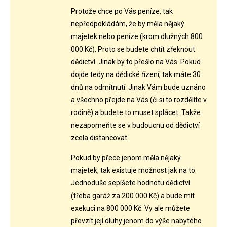
Protože chce po Vás peníze, tak
nepředpokládám, že by měla nějaký
majetek nebo peníze (krom dlužných 800
000 Kč). Proto se budete chtít zřeknout
dědictví. Jinak by to přešlo na Vás. Pokud
dojde tedy na dědické řízení, tak máte 30
dnů na odmítnutí. Jinak Vám bude uznáno
a všechno přejde na Vás (či si to rozdělíte v
rodině) a budete to muset splácet. Takže
nezapomeňte se v budoucnu od dědictví
zcela distancovat.
Pokud by přece jenom měla nějaký
majetek, tak existuje možnost jak na to.
Jednoduše sepíšete hodnotu dědictví
(třeba garáž za 200 000 Kč) a bude mít
exekuci na 800 000 Kč. Vy ale můžete
převzít její dluhy jenom do výše nabytého