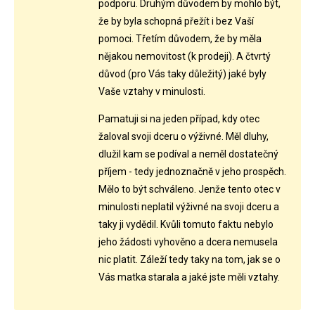
podporu. Druhým důvodem by mohlo být,
že by byla schopná přežít i bez Vaší
pomoci. Třetím důvodem, že by měla
nějakou nemovitost (k prodeji). A čtvrtý
důvod (pro Vás taky důležitý) jaké byly
Vaše vztahy v minulosti.
Pamatuji si na jeden případ, kdy otec
žaloval svoji dceru o výživné. Měl dluhy,
dlužil kam se podíval a neměl dostatečný
příjem - tedy jednoznačně v jeho prospěch.
Mělo to být schváleno. Jenže tento otec v
minulosti neplatil výživné na svoji dceru a
taky ji vydědil. Kvůli tomuto faktu nebylo
jeho žádosti vyhověno a dcera nemusela
nic platit. Záleží tedy taky na tom, jak se o
Vás matka starala a jaké jste měli vztahy.