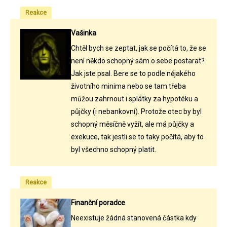
Reakce
Vašinka
Chtěl bych se zeptat, jak se počítá to, že se
není někdo schopný sám o sebe postarat?
Jak jste psal. Bere se to podle nějakého
životního minima nebo se tam třeba
můžou zahrnout i splátky za hypotéku a
půjčky (i nebankovní). Protože otec by byl
schopný měsíčně vyžít, ale má půjčky a
exekuce, tak jestli se to taky počítá, aby to
byl všechno schopný platit.
Reakce
Finanční poradce
Neexistuje žádná stanovená částka kdy